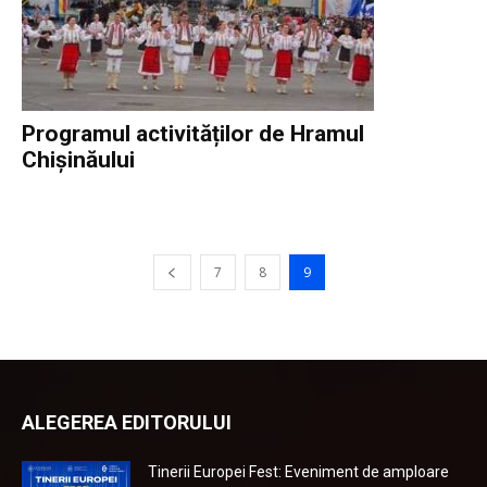
Programul activităților de Hramul
Chișinăului
7
8
9
ALEGEREA EDITORULUI
Tinerii Europei Fest: Eveniment de amploare