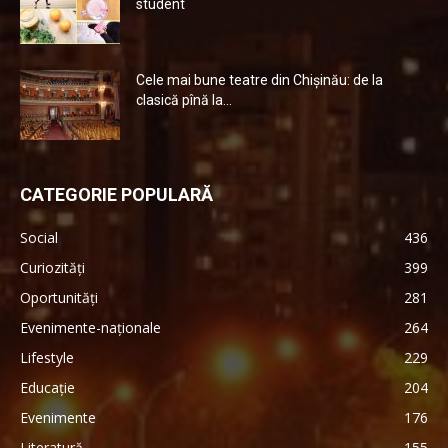
student
Cele mai bune teatre din Chişinău: de la
clasică pînă la...
CATEGORIE POPULARĂ
Social
436
Curiozități
399
Oportunități
281
Evenimente-naționale
264
Lifestyle
229
Educație
204
Evenimente
176
Literatură
155