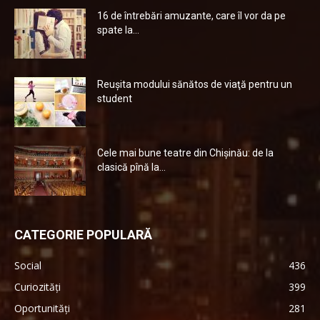
16 de întrebări amuzante, care îl vor da pe
spate la...
Reuşita modului sănătos de viaţă pentru un
student
Cele mai bune teatre din Chişinău: de la
clasică pînă la...
CATEGORIE POPULARĂ
Social
436
Curiozități
399
Oportunități
281