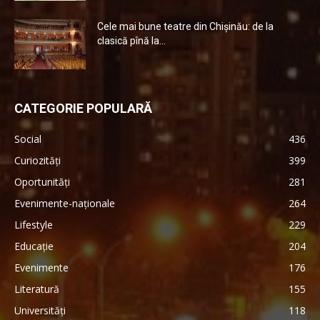
Cele mai bune teatre din Chişinău: de la
clasică pînă la...
CATEGORIE POPULARĂ
Social
436
Curiozități
399
Oportunități
281
Evenimente-naționale
264
Lifestyle
229
Educație
204
Evenimente
176
Literatură
155
Universități
118