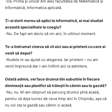
-Da. Prima și unica! Am ales facultatea de Matematică și
Informatică, Informatica aplicată.
Ți-ai dorit mereu să aplici la informatică, ai mai studiat
această specialitate la coegiu?
-Nu. De fapt am decis să vin aici, în ultimul moment.
Te-a îndrumat cineva să vii aici sau ai prieteni cu care ai
venit să depui?
-Rudele m-au ajutat cu alegerea. Iar prieteni – nu am
venit împreună dar i-am întîlnit aici la admitere.
Odată admis, vei face drumul din suburbie în fiecare
dimineață sau planifici să trăiești în cămin sau la gazdă?
-Nu, nu. M-am obișnuit să parcurg drumul pînă acasă,
pentru că deja lucrez de ceva timp aici în Chișinău, așa că
nu voi sta la gazdă sau cămin ci acasă.