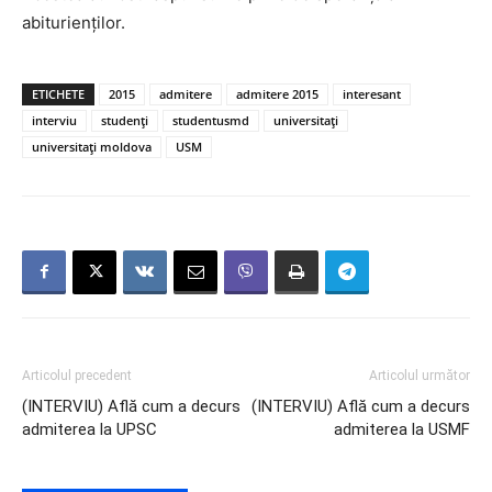
abiturienților.
ETICHETE
2015
admitere
admitere 2015
interesant
interviu
studenți
studentusmd
universitați
universitați moldova
USM
Articolul precedent
Articolul următor
(INTERVIU) Află cum a decurs
(INTERVIU) Află cum a decurs
admiterea la UPSC
admiterea la USMF