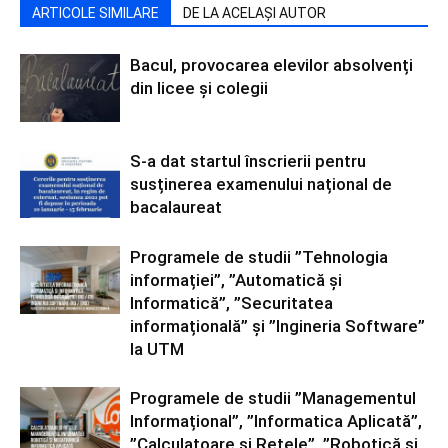
ARTICOLE SIMILARE
DE LA ACELAȘI AUTOR
Bacul, provocarea elevilor absolvenți
din licee și colegii
S-a dat startul înscrierii pentru
susținerea examenului național de
bacalaureat
Programele de studii ”Tehnologia
informației”, ”Automatică și
Informatică”, ”Securitatea
informațională” și ”Ingineria Software”
la UTM
Programele de studii ”Managementul
Informațional”, ”Informatica Aplicată”,
”Calculatoare și Rețele”, ”Robotică și