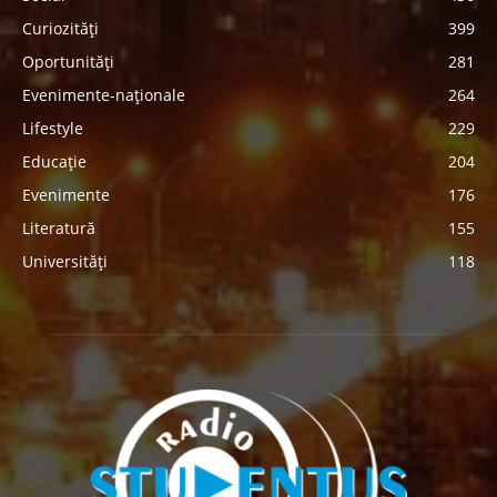
Curiozități
399
Oportunități
281
Evenimente-naționale
264
Lifestyle
229
Educație
204
Evenimente
176
Literatură
155
Universități
118