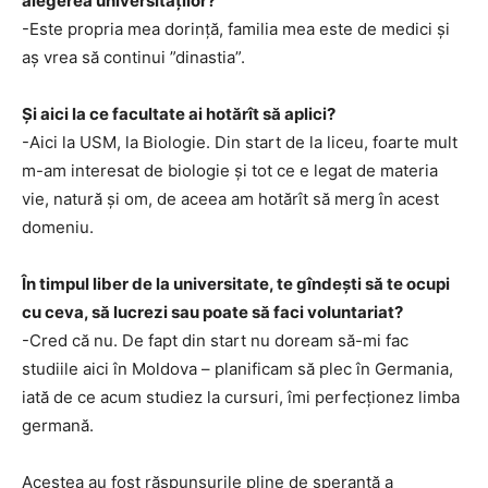
alegerea universităților?
-Este propria mea dorință, familia mea este de medici și
aș vrea să continui ”dinastia”.
Și aici la ce facultate ai hotărît să aplici?
-Aici la USM, la Biologie. Din start de la liceu, foarte mult
m-am interesat de biologie și tot ce e legat de materia
vie, natură și om, de aceea am hotărît să merg în acest
domeniu.
În timpul liber de la universitate, te gîndești să te ocupi
cu ceva, să lucrezi sau poate să faci voluntariat?
-Cred că nu. De fapt din start nu doream să-mi fac
studiile aici în Moldova – planificam să plec în Germania,
iată de ce acum studiez la cursuri, îmi perfecționez limba
germană.
Acestea au fost răspunsurile pline de speranță a