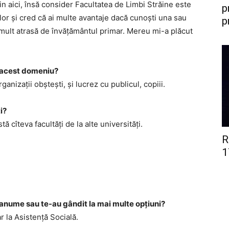
n aici, însă consider Facultatea de Limbi Străine este
p
rilor și cred că ai multe avantaje dacă cunoști una sau
p
 mult atrasă de învățământul primar. Mereu mi-a plăcut
e acest domeniu?
nizații obștești, și lucrez cu publicul, copiii.
ți?
ă cîteva facultăți de la alte universități.
R
1
te anume sau te-au gândit la mai multe opțiuni?
r la Asistență Socială.