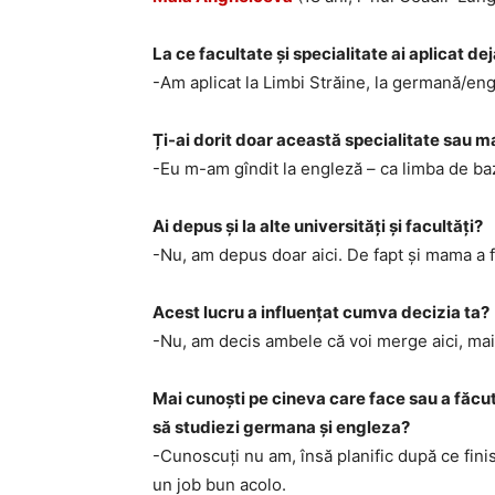
La ce facultate și specialitate ai aplicat de
-Am aplicat la Limbi Străine, la germană/eng
Ți-ai dorit doar această specialitate sau ma
-Eu m-am gîndit la engleză – ca limba de ba
Ai depus și la alte universități și facultăți?
-Nu, am depus doar aici. De fapt și mama a f
Acest lucru a influențat cumva decizia ta?
-Nu, am decis ambele că voi merge aici, mai 
Mai cunoști pe cineva care face sau a făcut
să studiezi germana și engleza?
-Cunoscuți nu am, însă planific după ce fini
un job bun acolo.