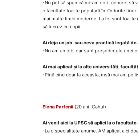
-Nu pot să spun că mi-am dorit concret să vi
o facultate foarte populară în rîndurile tine
mai multe limbi moderne. La fel sunt foarte
să lucrez cu copiii.
Ai deja un job, sau ceva practică legată d
-Nu am un job, dar sunt președintele unei orga
Ai mai aplicat și la alte universități, facultă
-Pînă cînd doar la aceasta, însă mai am pe list
Elena Parfenii
(20 ani, Cahul)
Ai venit aici la UPSC să aplici la o faculta
-La o specialitate anume. AM aplicat aici doa