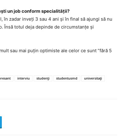
sești un job conform specialității?
l, în zadar inveți 3 sau 4 ani și în final să ajungi să nu
-o. Însă totul deja depinde de circumstanțe și
 mult sau mai puțin optimiste ale celor ce sunt ”fără 5
eresant
interviu
studenți
studentusmd
universitați