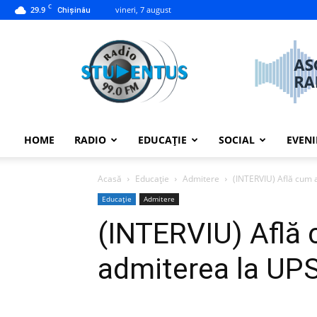
C
29.9
vineri, 7 august
Chișinău
studentus.md
HOME
RADIO
EDUCAȚIE
SOCIAL
EVEN
Acasă
Educație
Admitere
(INTERVIU) Află cum 
Educație
Admitere
(INTERVIU) Află
admiterea la UP