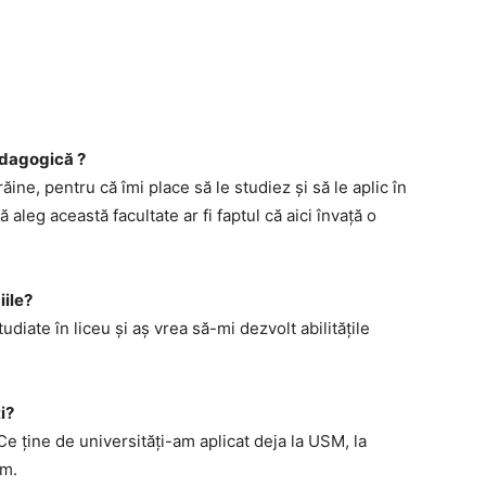
Pedagogică ?
ăine, pentru că îmi place să le studiez și să le aplic în
 aleg această facultate ar fi faptul că aici învață o
iile?
diate în liceu și aș vrea să-mi dezvolt abilitățile
ți?
Ce ține de universități-am aplicat deja la USM, la
sm.