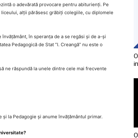
rezintă o adevărată provocare pentru abiturienți. Pe
liceului, alții părăsesc grăbiți colegiile, cu diplomele
 de învățământ, în speranța de a se regăsi și de a-și
itatea Pedagogică de Stat ”I. Creangă” nu este o
O
i
, să ne răspundă la unele dintre cele mai frecvente
ine și la Pedagogie și anume învățământul primar.
universitate?
O