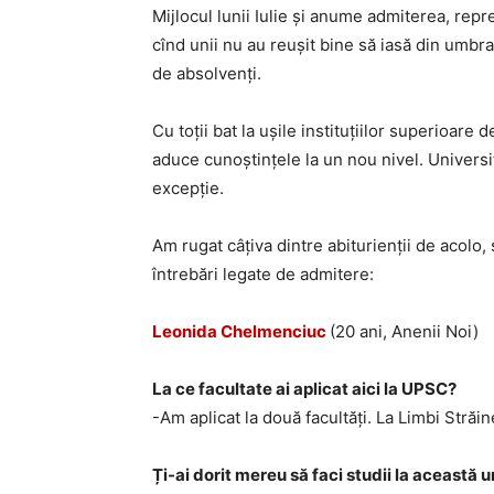
Mijlocul lunii Iulie și anume admiterea, rep
cînd unii nu au reușit bine să iasă din umbra 
de absolvenți.
Cu toții bat la ușile instituțiilor superioare
aduce cunoștințele la un nou nivel. Univers
excepție.
Am rugat câțiva dintre abiturienții de acolo
întrebări legate de admitere:
Leonida Chelmenciuc
(20 ani, Anenii Noi)
La ce facultate ai aplicat aici la UPSC?
-Am aplicat la două facultăți. La Limbi Stră
Ți-ai dorit mereu să faci studii la această 