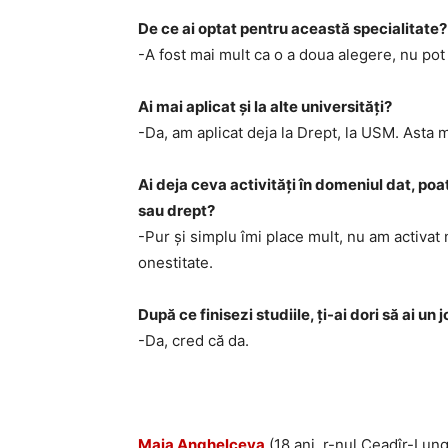
De ce ai optat pentru această specialitate?
-A fost mai mult ca o a doua alegere, nu pot
Ai mai aplicat și la alte universități?
-Da, am aplicat deja la Drept, la USM. Asta 
Ai deja ceva activități în domeniul dat, poa
sau drept?
-Pur și simplu îmi place mult, nu am activat n
onestitate.
După ce finisezi studiile, ți-ai dori să ai un
-Da, cred că da.
Maia Anghelceva
(18 ani, r-nul Ceadîr-Lung