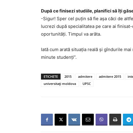
După ce finisezi studiile, planifici să îți gă
-Sigur! Sper cel puțin să fie așa căci de altfe
lucrezi după specialitatea pe care ai finisat
oportunități. Timpul va arăta.
Iată cum arată situația reală și gîndurile mai
minute studenți”.
ETICHETE
2015
admitere
admitere 2015
int
universitați moldova
UPSC