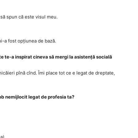
 să spun că este visul meu.
mi-a fost opțiunea de bază.
te te-a inspirat cineva să mergi la asistență socială
icăieri pînă cînd. Îmi place tot ce e legat de dreptate,
 job nemijlocit legat de profesia ta?
a)