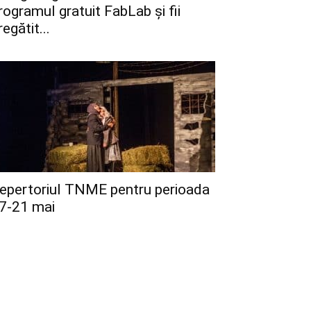
rogramul gratuit FabLab și fii
regătit...
epertoriul TNME pentru perioada
7-21 mai