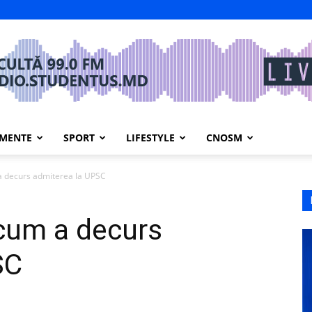
IMENTE
SPORT
LIFESTYLE
CNOSM
a decurs admiterea la UPSC
 cum a decurs
SC