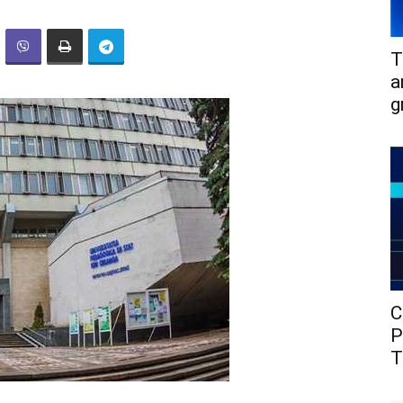
T
a
g
C
P
T