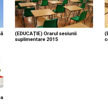
nă
(EDUCAȚIE) Orarul sesiunii
(
suplimentare 2015
c
ea