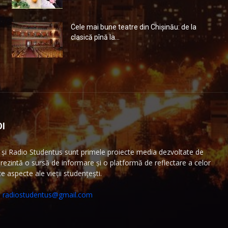
Cele mai bune teatre din Chişinău: de la
clasică pînă la...
I
și Radio Studentus sunt primele proiecte media dezvoltate de
ezintă o sursă de informare și o platformă de reflectare a celor
 aspecte ale vieții studențești.
:
radiostudentus@gmail.com