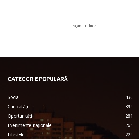
Pagina 1 din 2
CATEGORIE POPULARĂ
Social
436
Curiozități
399
Oportunități
281
Evenimente-naționale
264
Lifestyle
229