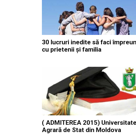
30 lucruri inedite să faci împreu
cu prietenii și familia
( ADMITEREA 2015) Universitat
Agrară de Stat din Moldova