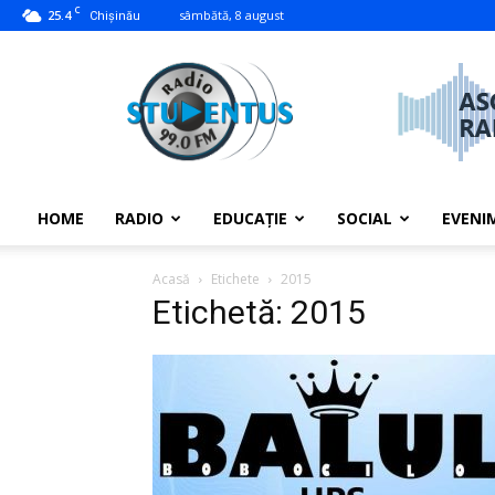
C
25.4
sâmbătă, 8 august
Chișinău
studentus.md
HOME
RADIO
EDUCAȚIE
SOCIAL
EVENI
Acasă
Etichete
2015
Etichetă: 2015