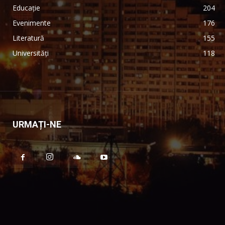
Educație
204
Evenimente
176
Literatură
155
Universități
118
URMAȚI-NE