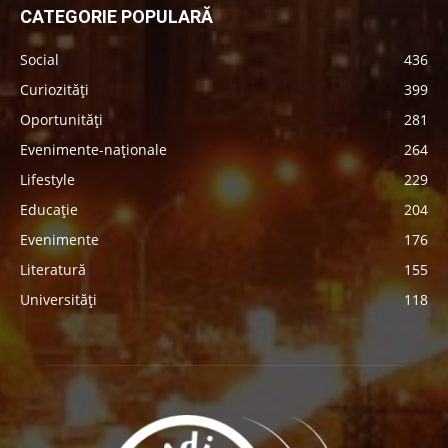
CATEGORIE POPULARĂ
Social
436
Curiozități
399
Oportunități
281
Evenimente-naționale
264
Lifestyle
229
Educație
204
Evenimente
176
Literatură
155
Universități
118