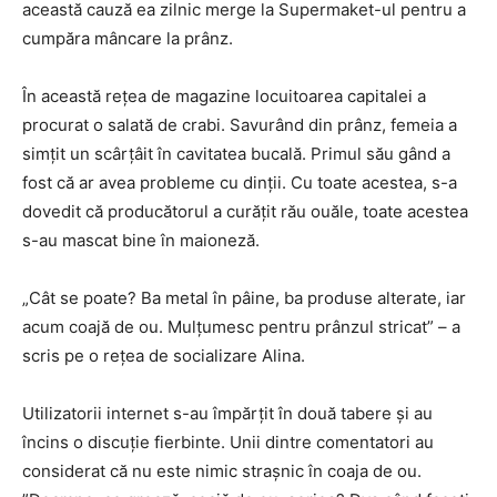
această cauză ea zilnic merge la Supermaket-ul pentru a
cumpăra mâncare la prânz.
În această rețea de magazine locuitoarea capitalei a
procurat o salată de crabi. Savurând din prânz, femeia a
simțit un scârțâit în cavitatea bucală. Primul său gând a
fost că ar avea probleme cu dinții. Cu toate acestea, s-a
dovedit că producătorul a curățit rău ouăle, toate acestea
s-au mascat bine în maioneză.
„Cât se poate? Ba metal în pâine, ba produse alterate, iar
acum coajă de ou. Mulțumesc pentru prânzul stricat” – a
scris pe o rețea de socializare Alina.
Utilizatorii internet s-au împărțit în două tabere și au
încins o discuție fierbinte. Unii dintre comentatori au
considerat că nu este nimic strașnic în coaja de ou.