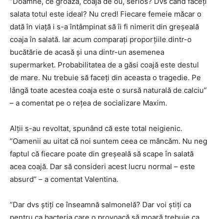
”Doamne, ce groază, coajă de ou, serios? Dvs când faceți
salata totul este ideal? Nu cred! Fiecare femeie măcar o
dată în viață i s-a întâmpinat să îi fi nimerit din greșeală
coaja în salată. Iar acum comparați proporțiile dintr-o
bucătărie de acasă și una dintr-un asemenea
supermarket. Probabilitatea de a găsi coajă este destul
de mare. Nu trebuie să faceți din aceasta o tragedie. Pe
lângă toate acestea coaja este o sursă naturală de calciu”
– a comentat pe o rețea de socializare Maxim.
Alții s-au revoltat, spunând că este total neigienic.
”Oamenii au uitat că noi suntem ceea ce mâncăm. Nu neg
faptul că fiecare poate din greșeală să scape în salată
acea coajă. Dar să consideri acest lucru normal – este
absurd” – a comentat Valentina.
”Dar dvs știți ce înseamnă salmonelă? Dar voi știți ca
pentru ca bacteria care o provoacă să moară trebuie ca