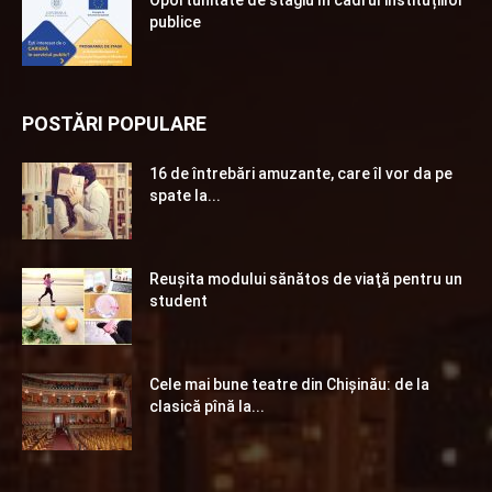
Oportunitate de stagiu în cadrul instituțiilor
publice
POSTĂRI POPULARE
16 de întrebări amuzante, care îl vor da pe
spate la...
Reuşita modului sănătos de viaţă pentru un
student
Cele mai bune teatre din Chişinău: de la
clasică pînă la...