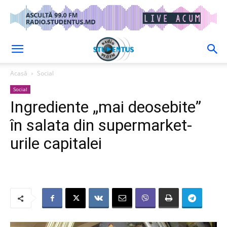
Acasă
Social
Social
Ingrediente „mai deosebite”
în salata din supermarket-
urile capitalei