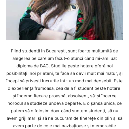
Fiind studentă în Bucureşti, sunt foarte mulţumită de
alegerea pe care am făcut-o atunci când mi-am luat
diploma de BAC. Studiile peste hotare oferă noi
posibilităţi, noi prieteni, te face să devii mult mai matur, şi
începi să priveşti lucrurile într-un mod mai deosebit. Este
o experienţă frumoasă, cea de a fi student peste hotare,
şi îndemn fiecare proaspăt absolvent, să-şi încerce
norocul să studieze undeva departe. E o șansă unică, ce
putem să o folosim doar când suntem studenți, să nu
avem griji mari şi să ne bucurăm de tinerețe din plin şi să
avem parte de cele mai nazbațioase şi memorabile