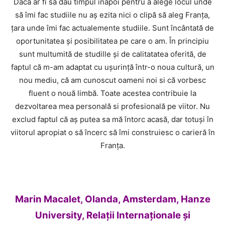
Dacă ar fi să dau timpul înapoi pentru a alege locul unde
să îmi fac studiile nu aș ezita nici o clipă să aleg Franța,
țara unde îmi fac actualemente studiile. Sunt încântată de
oportunitatea și posibilitatea pe care o am. În principiu
sunt multumită de studille și de calitatatea oferită, de
faptul că m-am adaptat cu ușurință într-o noua cultură, un
nou mediu, că am cunoscut oameni noi si că vorbesc
fluent o nouă limbă. Toate acestea contribuie la
dezvoltarea mea personală si profesională pe viitor. Nu
exclud faptul că aș putea sa mă întorc acasă, dar totuși în
viitorul apropiat o să încerc să îmi construiesc o carieră în
Franța.
Marin Macalet, Olanda, Amsterdam, Hanze
University, Relații Internaționale și