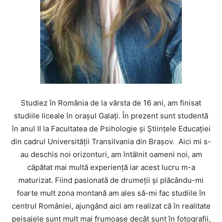
Studiez în România de la vârsta de 16 ani, am finisat
studiile liceale în oraşul Galaţi. În prezent sunt studentă
în anul II la Facultatea de Psihologie şi Ştiinţele Educaţiei
din cadrul Universităţii Transilvania din Braşov. Aici mi s-
au deschis noi orizonturi, am întâlnit oameni noi, am
căpătat mai multă experienţă iar acest lucru m-a
maturizat. Fiind pasionată de drumeţii şi plăcându-mi
foarte mult zona montană am ales să-mi fac studiile în
centrul României, ajungând aici am realizat că în realitate
peisajele sunt mult mai frumoase decât sunt în fotografii,