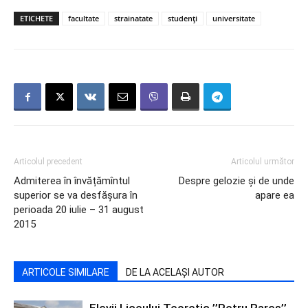
ETICHETE
facultate
strainatate
studenți
universitate
Articolul precedent
Articolul următor
Admiterea în învățămîntul
Despre gelozie și de unde
superior se va desfășura în
apare ea
perioada 20 iulie – 31 august
2015
ARTICOLE SIMILARE
DE LA ACELAȘI AUTOR