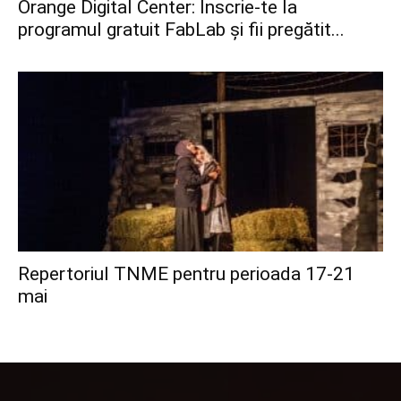
Orange Digital Center: Înscrie-te la
programul gratuit FabLab și fii pregătit...
Repertoriul TNME pentru perioada 17-21
mai