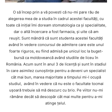
O să încep prin a vă povesti că nu-mi pare rău de
alegerea mea de a studia în cadrul acestei facultăţi, cu
toate că iniţial îmi doream stomatologia ca şi specialitate,
dar o altă încercare a fost farmacia, și uite că am
reușit. Sunt mândră că sunt studenta acestei facultăţi
având în vedere concursul de admitere care este unul
foarte riguros, eu fiind admisă pe unicul loc la buget-
bursă ca moldoveancă având studiile de liceu în
România. Acum sunt în anul 3 de licenţă şi sunt în stadiul
în care asimilez cunoştinţe pentru a deveni un specialist
cât mai bun, marea majoritate a timpului mi-l ocupă
studiul, având în vedere că nu este o facultate tocmai
uşoară trebuie să mă descurc cu brio. Pe viitor nu-mi
rămâne decât să descopăr cât mai multe pentru a-mi
atinge ţelul.