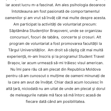
iar acest lucru m-a fascinat. Am ales psihologia deoarece
întotdeauna am fost pasionată de comportamentul
oamenilor şi am vrut să învăţ cât mai multe despre acesta.
Am participat la activităţi de voluntariat precum:
Săptămâna Studenţilor Braşoveni, unde se organizau
concursuri, focuri de tabăra, concerte şi crosuri. Alt
program de voluntariat a fost promovarea facultăţii la
Târgul Universităţilor. Am droit să câştig cât mai multă
experienţă, m-am înscris şi la programul Student Travel
Braşov, iar acum urmează să-mi trăiesc visul american.
Nu îmi pare rău că am plecat din Republica Moldova
pentru că am cunoscut o mulţime de oameni minunaţi de
la care am avut de învăţat. Chiar dacă acum locuiesc în
altă ţară, niciodată nu am uitat de unde am plecat şi dorul
de meleagurile natale mă face să mă întorc acasă de
fiecare dată când am posibilitatea.