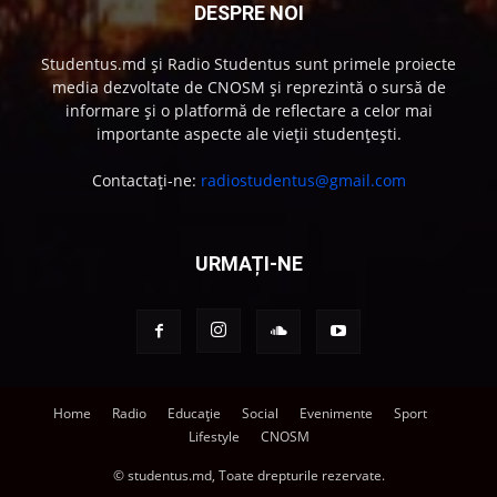
DESPRE NOI
Studentus.md și Radio Studentus sunt primele proiecte
media dezvoltate de CNOSM și reprezintă o sursă de
informare și o platformă de reflectare a celor mai
importante aspecte ale vieții studențești.
Contactați-ne:
radiostudentus@gmail.com
URMAȚI-NE
Home
Radio
Educație
Social
Evenimente
Sport
Lifestyle
CNOSM
© studentus.md, Toate drepturile rezervate.