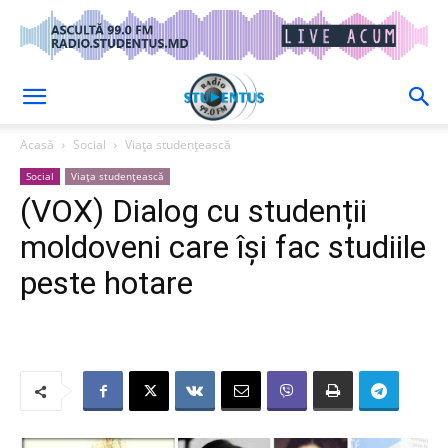
Acasă
Social
Viața studențească
Social
Viața studențească
(VOX) Dialog cu studenții
moldoveni care își fac studiile
peste hotare