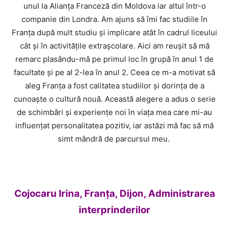
unul la Alianţa Franceză din Moldova iar altul într-o
companie din Londra. Am ajuns să îmi fac studiile în
Franţa după mult studiu şi implicare atât în cadrul liceului
cât şi în activităţile extraşcolare. Aici am reuşit să mă
remarc plasându-mă pe primul loc în grupă în anul 1 de
facultate şi pe al 2-lea în anul 2. Ceea ce m-a motivat să
aleg Franţa a fost calitatea studiilor şi dorinţa de a
cunoaşte o cultură nouă. Această alegere a adus o serie
de schimbări şi experienţe noi în viaţa mea care mi-au
influenţat personalitatea pozitiv, iar astăzi mă fac să mă
simt mândră de parcursul meu.
Cojocaru Irina, Franța, Dijon, Administrarea
interprinderilor