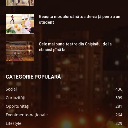
Reuşita modului sănătos de viaţă pentru un
student
Cele mai bune teatre din Chişinău: de la
clasică pînă la...
CATEGORIE POPULARĂ
Social
436
Curiozități
399
Oportunități
281
Evenimente-naționale
264
Lifestyle
229