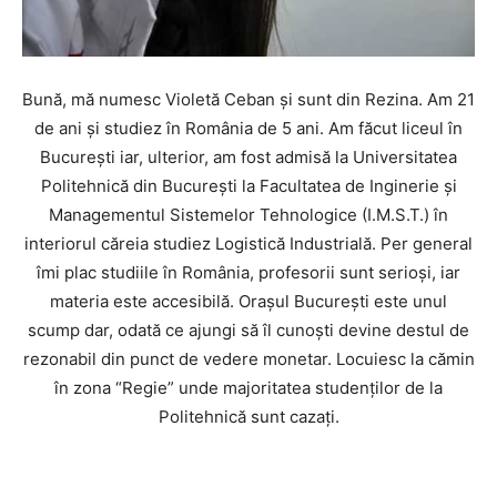
Bună, mă numesc Violetă Ceban şi sunt din Rezina. Am 21
de ani şi studiez în România de 5 ani. Am făcut liceul în
Bucureşti iar, ulterior, am fost admisă la Universitatea
Politehnică din București la Facultatea de Inginerie şi
Managementul Sistemelor Tehnologice (I.M.S.T.) în
interiorul căreia studiez Logistică Industrială. Per general
îmi plac studiile în România, profesorii sunt serioşi, iar
materia este accesibilă. Oraşul Bucureşti este unul
scump dar, odată ce ajungi să îl cunoşti devine destul de
rezonabil din punct de vedere monetar. Locuiesc la cămin
în zona “Regie” unde majoritatea studenţilor de la
Politehnică sunt cazaţi.