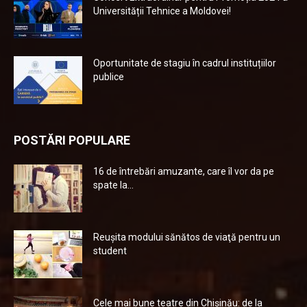
Universității Tehnice a Moldovei!
Oportunitate de stagiu în cadrul instituțiilor
publice
POSTĂRI POPULARE
16 de întrebări amuzante, care îl vor da pe
spate la...
Reuşita modului sănătos de viaţă pentru un
student
Cele mai bune teatre din Chişinău: de la