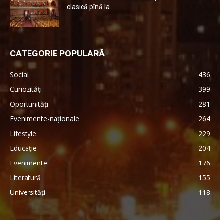
clasică pînă la...
CATEGORIE POPULARĂ
Social
436
Curiozități
399
Oportunități
281
Evenimente-naționale
264
Lifestyle
229
Educație
204
Evenimente
176
Literatură
155
Universități
118