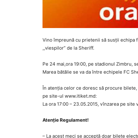
Vino împreună cu prietenii să susții echipa f
,,viespilor” de la Sheriff.
Pe 24 mai,ora 19:00, pe stadionul Zimbru, 
Marea bătălie se va da între echipele FC She
În atenția celor ce doresc să procure bilete,
pe site-ul www.itiket.md:
La ora 17:00 – 23.05.2015, vînzarea pe site va
Atenție Regulament!
– La acest meci se acceptă doar bilete electr