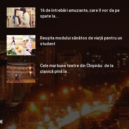
16 de întrebări amuzante, care îl vor da pe
spate la...
Reuşita modului sănătos de viaţă pentru un
student
Cele mai bune teatre din Chişinău: de la
clasică pînă la...
I