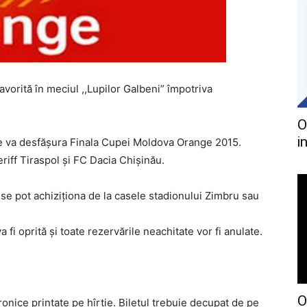
avorită în meciul ,,Lupilor Galbeni” împotriva
O
i
se va desfășura Finala Cupei Moldova Orange 2015.
riff Tiraspol și FC Dacia Chișinău.
 se pot achiziționa de la casele stadionului Zimbru sau
 fi oprită și toate rezervările neachitate vor fi anulate.
O
onice printate pe hîrtie. Biletul trebuie decupat de pe