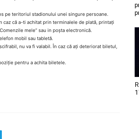
p
p
es pe teritoriul stadionului unei singure persoane.
 caz că a-ti achitat prin terminalele de plată, printați
n „Comenzile mele” sau in poșta electronică.
telefon mobil sau tabletă.
ifrabil, nu va fi valabil. În caz că ați deteriorat biletul,
oziție pentru a achita biletele.
R
1