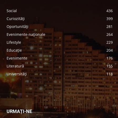
Social
436
Curiozități
399
Oportunități
281
Evenimente-naționale
264
Lifestyle
229
Educație
204
Evenimente
176
Literatură
155
Universități
118
URMAȚI-NE