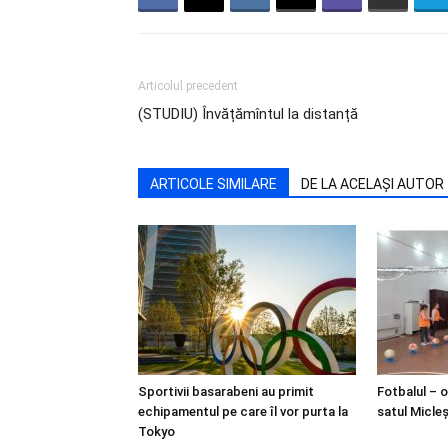
Articolul precedent
(STUDIU) Învățămîntul la distanță
ARTICOLE SIMILARE
DE LA ACELAȘI AUTOR
Sportivii basarabeni au primit
Fotbalul – o
echipamentul pe care îl vor purta la
satul Micleș
Tokyo