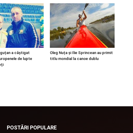
guțan a câștigat
Oleg Nuța și Ilie Sprincean au primit
europenele de lupte
titlu mondial la canoe dublu
eți
POSTĂRI POPULARE