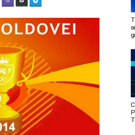
T
a
g
C
P
T