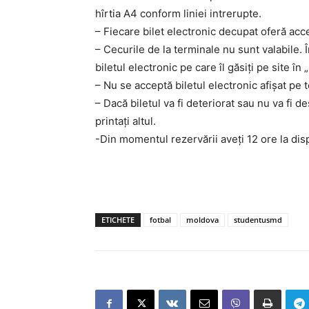
hîrtia A4 conform liniei intrerupte.
– Fiecare bilet electronic decupat oferă acc
– Cecurile de la terminale nu sunt valabile. În
biletul electronic pe care îl găsiți pe site î
– Nu se acceptă biletul electronic afișat pe 
– Dacă biletul va fi deteriorat sau nu va fi desc
printați altul.
-Din momentul rezervării aveți 12 ore la disp
ETICHETE
fotbal
moldova
studentusmd