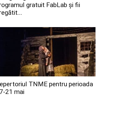
rogramul gratuit FabLab și fii
regătit...
epertoriul TNME pentru perioada
7-21 mai