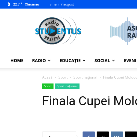
C
22.7
vineri, 7 august
Chișinău
studentus.md
HOME
RADIO
EDUCAȚIE
SOCIAL
EVEN
Acasă
Sport
Sport național
Finala Cupei Moldo
Sport
Sport național
Finala Cupei Mo