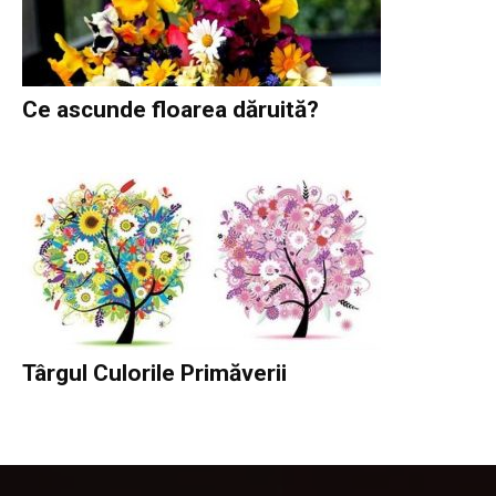
Ce ascunde floarea dăruită?
Târgul Culorile Primăverii