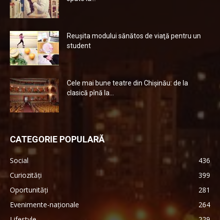
Reuşita modului sănătos de viaţă pentru un
student
Cele mai bune teatre din Chişinău: de la
clasică pînă la...
CATEGORIE POPULARĂ
Social
436
Curiozități
399
Oportunități
281
Evenimente-naționale
264
Lifestyle
229