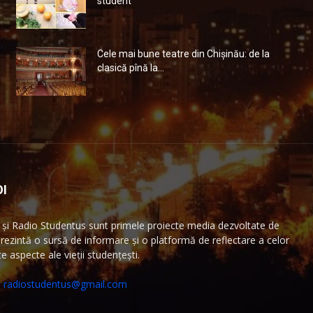
student
Cele mai bune teatre din Chişinău: de la
clasică pînă la...
I
și Radio Studentus sunt primele proiecte media dezvoltate de
ezintă o sursă de informare și o platformă de reflectare a celor
 aspecte ale vieții studențești.
:
radiostudentus@gmail.com