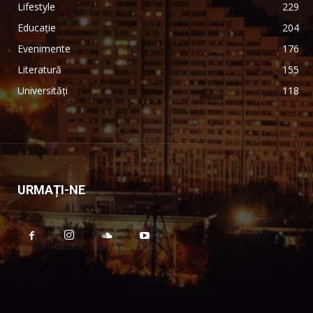
Lifestyle
229
Educație
204
Evenimente
176
Literatură
155
Universități
118
URMAȚI-NE