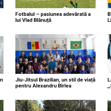
Fotbalul – pasiunea adevărată a
B
lui Vlad Blănuță
L
in
Jiu-Jitsul Brazilian, un stil de viață
L
pentru Alexandru Bîrlea
,