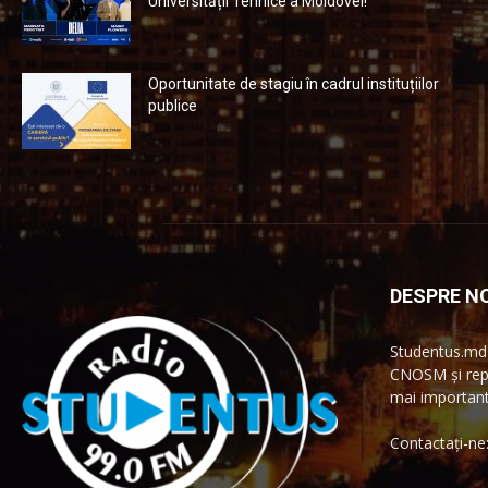
Universității Tehnice a Moldovei!
Oportunitate de stagiu în cadrul instituțiilor
publice
DESPRE NO
Studentus.md 
CNOSM și repr
mai importante
Contactați-ne