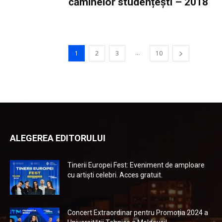
căminelor studențești – 2018
...
1
2
3
10
ALEGEREA EDITORULUI
Tinerii Europei Fest: Eveniment de amploare
cu artiști celebri. Acces gratuit.
Concert Extraordinar pentru Promoția 2024 a