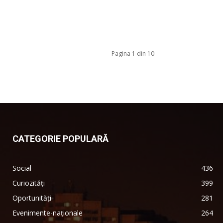
Pagina 1 din 10
CATEGORIE POPULARĂ
Social
436
Curiozități
399
Oportunități
281
Evenimente-naționale
264