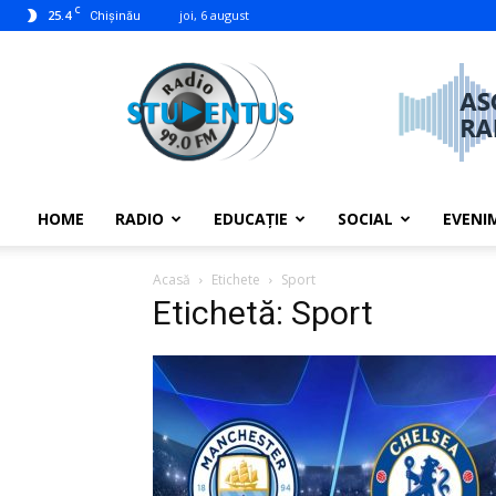
C
25.4
joi, 6 august
Chișinău
studentus.md
HOME
RADIO
EDUCAȚIE
SOCIAL
EVENI
Acasă
Etichete
Sport
Etichetă: Sport