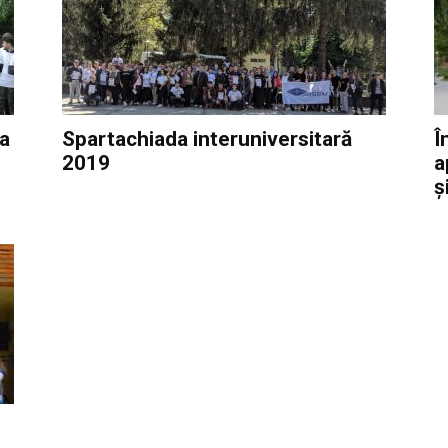
da
Spartachiada interuniversitară
Î
2019
a
și