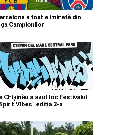
arcelona a fost eliminată din
iga Campionilor
a Chișinău a avut loc Festivalul
,Spirit Vibes” ediția 3-a