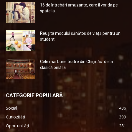
16 de întrebări amuzante, care îl vor da pe
spate la...
Reuşita modului sănătos de viaţă pentru un
student
Cele mai bune teatre din Chişinău: de la
clasică pînă la...
CATEGORIE POPULARĂ
Social
436
Curiozități
399
Oportunități
281