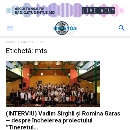
Acasă
Etichete
Mts
Etichetă: mts
(INTERVIU) Vadim Sîrghii și Romina Garas
– despre încheierea proiectului
”Tineretul...