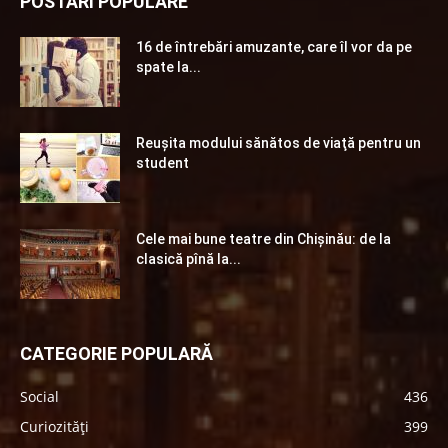
POSTĂRI POPULARE
16 de întrebări amuzante, care îl vor da pe
spate la...
Reuşita modului sănătos de viaţă pentru un
student
Cele mai bune teatre din Chişinău: de la
clasică pînă la...
CATEGORIE POPULARĂ
Social
436
Curiozități
399