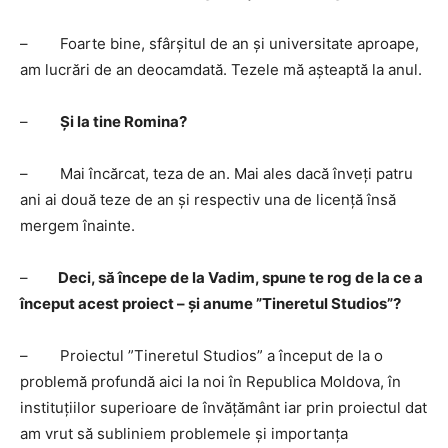
– Foarte bine, sfârșitul de an și universitate aproape,
am lucrări de an deocamdată. Tezele mă așteaptă la anul.
–
Și la tine Romina?
– Mai încărcat, teza de an. Mai ales dacă înveți patru
ani ai două teze de an și respectiv una de licență însă
mergem înainte.
–
Deci, să începe de la Vadim, spune te rog de la ce a
început acest proiect – și anume ”Tineretul Studios”?
– Proiectul ”Tineretul Studios” a început de la o
problemă profundă aici la noi în Republica Moldova, în
instituțiilor superioare de învățământ iar prin proiectul dat
am vrut să subliniem problemele și importanța