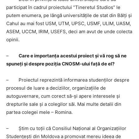
participat în cadrul proiectului ”Tineretul Studios” le
putem enumera, pe lângă universitățile de stat din Bălți și
Cahul au mai fost USM, UTM, UPSC, USMF, ULIM, UASM,
ASEM, UCCM, IRIM, USEFS, deci am avut de unde colecta
opinii.
–
Care e importanța acestui proiect și vă rog să ne
spuneți și despre poziția CNOSM-ului față de el?
– Proiectul reprezintă informarea studenților despre
procesul de luare a deciziilor, organizațiile de
autoguvernare, cum corect să-și apere interesele și
drepturile sale și a colegilor săi. Mai multe detalii din
partea colegei mele – Romina.
– Știm cu toții că Consiliul Național al Organizațiilor
Studențești din Moldova a promovat mereu ideea de