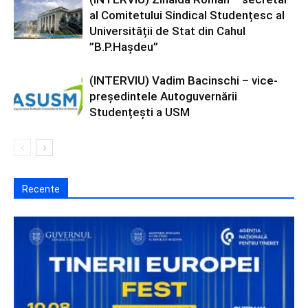
al Comitetului Sindical Studențesc al
Universității de Stat din Cahul
”B.P.Hașdeu”
(INTERVIU) Vadim Bacinschi – vice-
președintele Autoguvernării
Studențești a USM
Recente