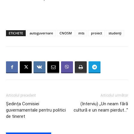
ETICHETE
autoguvernare
CNOSM
mts
proiect
studenți
Articolul precedent
Articolul următor
Ședința Comisiei
(Interviu) ,,Un neam fără
guvernamentale pentru politici
cultură e un neam pierdut…”
de tineret