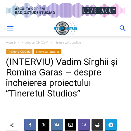
Acasă
Proiecte CNOSM
Tineretul Studios
Proiecte CNOSM
Tineretul Studios
(INTERVIU) Vadim Sîrghii și
Romina Garas – despre
încheierea proiectului
”Tineretul Studios”