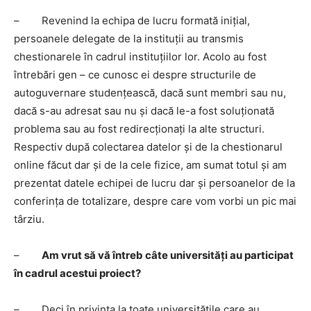
– Revenind la echipa de lucru formată inițial,
persoanele delegate de la instituții au transmis
chestionarele în cadrul instituțiilor lor. Acolo au fost
întrebări gen – ce cunosc ei despre structurile de
autoguvernare studențească, dacă sunt membri sau nu,
dacă s-au adresat sau nu și dacă le-a fost soluționată
problema sau au fost redirecționați la alte structuri.
Respectiv după colectarea datelor și de la chestionarul
online făcut dar și de la cele fizice, am sumat totul și am
prezentat datele echipei de lucru dar și persoanelor de la
conferința de totalizare, despre care vom vorbi un pic mai
târziu.
–
Am vrut să vă întreb câte universități au participat
în cadrul acestui proiect?
– Deci în privința la toate universitățile care au