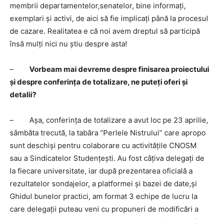
membrii departamentelor,senatelor, bine informați,
exemplari și activi, de aici să fie implicați până la procesul
de cazare. Realitatea e că noi avem dreptul să participă
însă mulți nici nu știu despre asta!
–
Vorbeam mai devreme despre finisarea proiectului
și despre conferința de totalizare, ne puteți oferi și
detalii?
– Așa, conferința de totalizare a avut loc pe 23 aprilie,
sâmbăta trecută, la tabăra ”Perlele Nistrului” care apropo
sunt deschiși pentru colaborare cu activitățile CNOSM
sau a Sindicatelor Studențești. Au fost câțiva delegați de
la fiecare universitate, iar după prezentarea oficială a
rezultatelor sondajelor, a platformei și bazei de date,și
Ghidul bunelor practici, am format 3 echipe de lucru la
care delegații puteau veni cu propuneri de modificări a