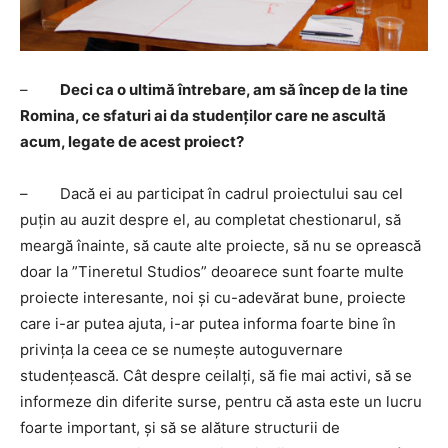
–
Deci ca o ultimă întrebare, am să încep de la tine
Romina, ce sfaturi ai da studenților care ne ascultă
acum, legate de acest proiect?
– Dacă ei au participat în cadrul proiectului sau cel
puțin au auzit despre el, au completat chestionarul, să
meargă înainte, să caute alte proiecte, să nu se oprească
doar la ”Tineretul Studios” deoarece sunt foarte multe
proiecte interesante, noi și cu-adevărat bune, proiecte
care i-ar putea ajuta, i-ar putea informa foarte bine în
privința la ceea ce se numește autoguvernare
studențească. Cât despre ceilalți, să fie mai activi, să se
informeze din diferite surse, pentru că asta este un lucru
foarte important, și să se alăture structurii de