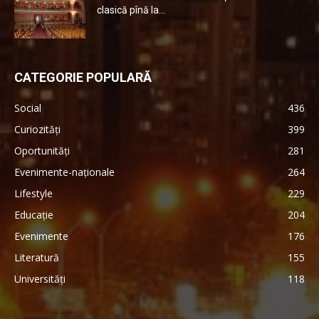
clasică pînă la...
CATEGORIE POPULARĂ
Social
436
Curiozități
399
Oportunități
281
Evenimente-naționale
264
Lifestyle
229
Educație
204
Evenimente
176
Literatură
155
Universități
118