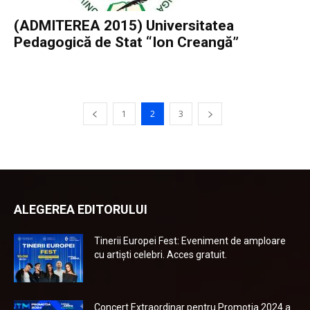
(ADMITEREA 2015) Universitatea
Pedagogică de Stat “Ion Creangă”
1
2
3
ALEGEREA EDITORULUI
Tinerii Europei Fest: Eveniment de amploare
cu artiști celebri. Acces gratuit.
Concert Extraordinar pentru Promoția 2024 a