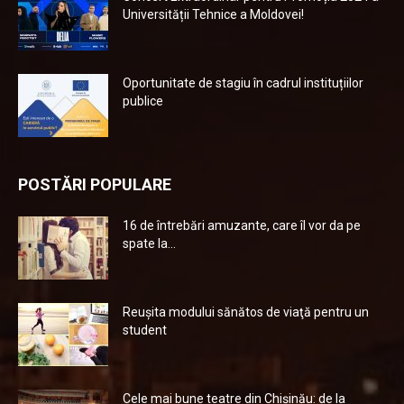
Universității Tehnice a Moldovei!
Oportunitate de stagiu în cadrul instituțiilor
publice
POSTĂRI POPULARE
16 de întrebări amuzante, care îl vor da pe
spate la...
Reuşita modului sănătos de viaţă pentru un
student
Cele mai bune teatre din Chişinău: de la