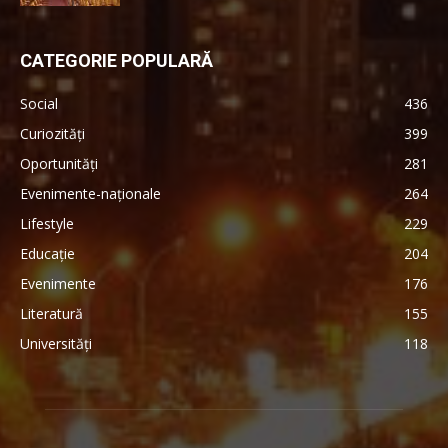
CATEGORIE POPULARĂ
Social
436
Curiozități
399
Oportunități
281
Evenimente-naționale
264
Lifestyle
229
Educație
204
Evenimente
176
Literatură
155
Universități
118