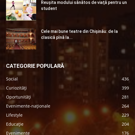
Reuşita modului sănătos de viaţă pentru un
student
Cele mai bune teatre din Chişinău: de la
clasică pînă la...
CATEGORIE POPULARĂ
Social
436
Curiozități
399
Oportunități
281
Evenimente-naționale
264
Lifestyle
229
Educație
204
Evenimente
176