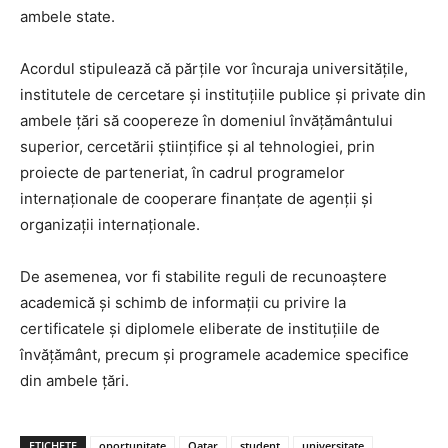
ambele state.
Acordul stipulează că părțile vor încuraja universităţile,
institutele de cercetare şi instituţiile publice şi private din
ambele ţări să coopereze în domeniul învățământului
superior, cercetării ştiinţifice şi al tehnologiei, prin
proiecte de parteneriat, în cadrul programelor
internaţionale de cooperare finanţate de agenţii şi
organizaţii internaţionale.
De asemenea, vor fi stabilite reguli de recunoaştere
academică şi schimb de informaţii cu privire la
certificatele şi diplomele eliberate de instituţiile de
învățământ, precum şi programele academice specifice
din ambele ţări.
ETICHETE
oportunitate
Qatar
student
universitate