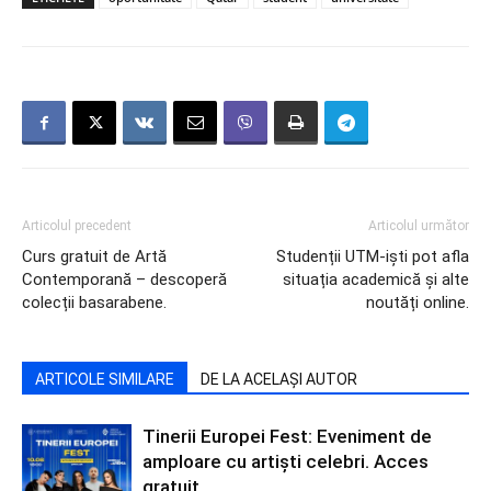
Articolul precedent
Articolul următor
Curs gratuit de Artă
Studenții UTM-iști pot afla
Contemporană – descoperă
situația academică și alte
colecții basarabene.
noutăți online.
ARTICOLE SIMILARE
DE LA ACELAȘI AUTOR
Tinerii Europei Fest: Eveniment de
amploare cu artiști celebri. Acces
gratuit.