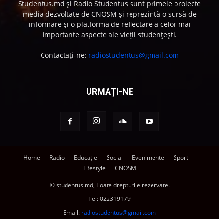
Studentus.md și Radio Studentus sunt primele proiecte
media dezvoltate de CNOSM și reprezintă o sursă de
informare și o platformă de reflectare a celor mai
importante aspecte ale vieții studențești.
Contactați-ne:
radiostudentus@gmail.com
URMAȚI-NE
Home
Radio
Educație
Social
Evenimente
Sport
Lifestyle
CNOSM
© studentus.md, Toate drepturile rezervate.
Tel:
022319179
Email:
radiostudentus@gmail.com