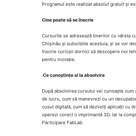
Programul este realizat absolut gratuit și e
Cine poate să se înscrie
Cursurile se adresează tinerilor cu vârsta cup
Chișinău și suburbiile acestuia, şi se vor d
înscrie curioşii dornici să descopere noi te
pentru inovaţie.
Ce cunoștințe ai la absolvire
După absolvirea cursului vei cunoaște cum 
de lucru, cum să manevrezi cu un decupator
cusut digitală, cum să dezvolţi aplicații cu
operezi corect o imprimantă 3D. Iar la compl
Participare FabLab.