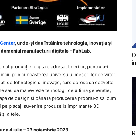
 Center
, unde-și dau întâlnire tehnologia, inovația și
 în domeniul manufacturii digitale – FabLab.
O
i
ul producției digitale adresat tinerilor, pentru a-i
uncii, prin cunoașterea universului meseriilor de viitor.
nați de tehnologie și inovație, care doresc să dezvolte
eze sau să manevreze tehnologii de ultimă generație,
tapa de design și până la producerea propriu-zisă, cum
uri pe placaj, suvenire produse la imprimante 3D,
și altele.
ada 4 iulie – 23 noiembrie 2023.
R