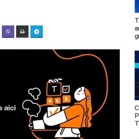
T
a
g
C
P
T