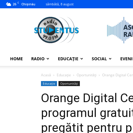
C
26
sâmbătă, 8 august
Chișinău
studentus.md
HOME
RADIO
EDUCAȚIE
SOCIAL
EVEN
Acasă
Educație
Oportunități
Orange Digital Cent
Educație
Oportunități
Orange Digital Ce
programul gratuit
pregătit pentru pr