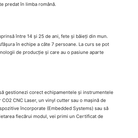
ste predat în limba română.
rinsă între 14 și 25 de ani, fete și băieți din mun.
esfăşura în echipe a câte 7 persoane. La curs se pot
hnologii de producţie şi care au o pasiune aparte
să gestionezi corect echipamentele şi instrumentele
 CO2 CNC Laser, un vinyl cutter sau o mașină de
 dispozitive încorporate (Embedded Systems) sau să
etarea fiecărui modul, vei primi un Certificat de