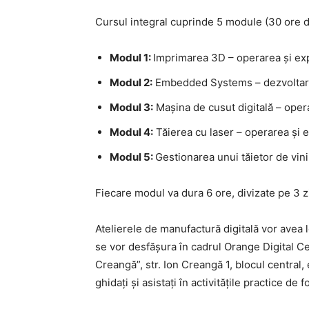
Cursul integral cuprinde 5 module (30 ore de 
Modul 1:
Imprimarea 3D – operarea și exp
Modul 2:
Embedded Systems – dezvoltarea 
Modul 3:
Mașina de cusut digitală – opera
Modul 4:
Tăierea cu laser – operarea și
Modul 5:
Gestionarea unui tăietor de vini
Fiecare modul va dura 6 ore, divizate pe 3 zil
Atelierele de manufactură digitală vor avea lo
se vor desfășura în cadrul Orange Digital Ce
Creangă”, str. Ion Creangă 1, blocul central, et
ghidați și asistați în activitățile practice de 