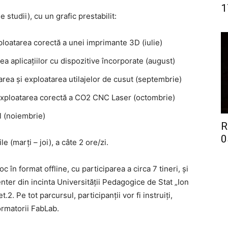
1
studii), cu un grafic prestabilit:
loatarea corectă a unei imprimante 3D (iulie)
aplicațiilor cu dispozitive încorporate (august)
rea și exploatarea utilajelor de cusut (septembrie)
 exploatarea corectă a CO2 CNC Laser (octombrie)
l (noiembrie)
R
0
e (marți – joi), a câte 2 ore/zi.
c în format offline, cu participarea a circa 7 tineri, și
nter din incinta Universității Pedagogice de Stat „Ion
.2. Pe tot parcursul, participanții vor fi instruiți,
formatorii FabLab.