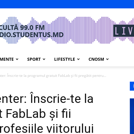
IMENTE
SPORT
LIFESTYLE
CNOSM
er: Înscrie-te la programul gratuit FabLab și fii pregătit pentru...
nter: Înscrie-te la
 FabLab și fii
ofesiile viitorului