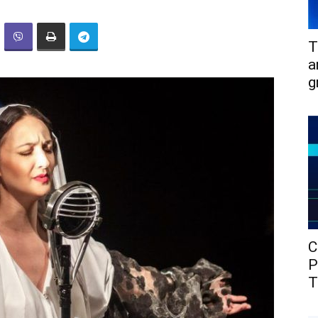
T
a
g
C
P
T