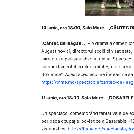
10 iunie, ora 18:00, Sala Mare – „CÂNTEC
„Cântec de leagăn…”
– o dramă a oamenilor d
Augustinovici, directorul şcolii din sat este
care nu se petrece absolut nimic. Spectacol
comportamentul eroilor aminteşte de perioad
Sovietice”. Acest spectacol ne îndeamnă să ţ
https://tnme.md/spectacole/cantec-de-leag
11 iunie, ora 18:00, Sala Mare – „DOSARELE
Un spectacol comemorând tentativele de ext
perioada ocupației sovietice a Basarabiei (
sistematice.
https://tnme.md/spectacole/dos