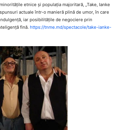
minorităţile etnice şi populaţia majoritară, „Take, Ianke
spunsuri actuale într-o manieră plină de umor, în care
indulgenţă, iar posibilităţile de negociere prin
teligenţă fină.
https://tnme.md/spectacole/take-ianke-