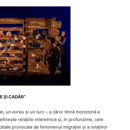
NKE ȘI CADÂR”
n, un evreu şi un turc – a căror tihnă monotonă e
fineşte relaţiile interetnice şi, în profunzime, cele
obale provocate de fenomenul migraţiei şi a relaţiilor