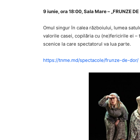
9 iunie, ora 18:00, Sala Mare – „FRUNZE DE
Omul singur în calea războiului, lumea satul
valorile casei, copilăria cu (ne)fericirile ei 
scenice la care spectatorul va lua parte.
https://tnme.md/spectacole/frunze-de-dor/