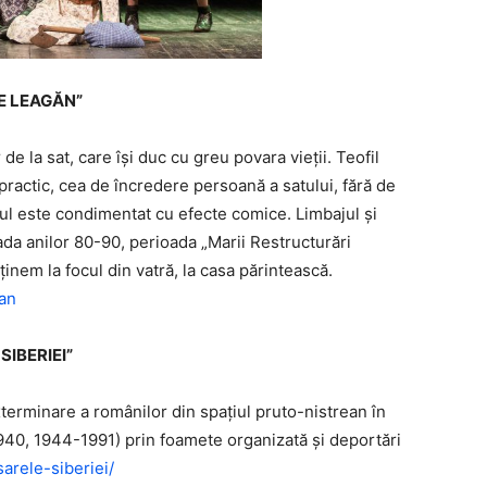
 DE LEAGĂN”
e la sat, care îşi duc cu greu povara vieţii. Teofil
, practic, cea de încredere persoană a satului, fără de
ul este condimentat cu efecte comice. Limbajul şi
a anilor 80-90, perioada „Marii Restructurări
inem la focul din vatră, la casa părintească.
an
 SIBERIEI”
erminare a românilor din spațiul pruto-nistrean în
1940, 1944-1991) prin foamete organizată și deportări
arele-siberiei/