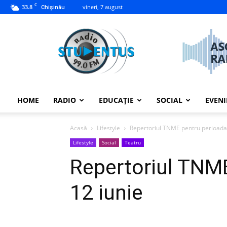
C
33.8
vineri, 7 august
Chișinău
studentus.md
HOME
RADIO
EDUCAȚIE
SOCIAL
EVEN
Acasă
Lifestyle
Repertoriul TNME pentru perioada 
Lifestyle
Social
Teatru
Repertoriul TNME
12 iunie