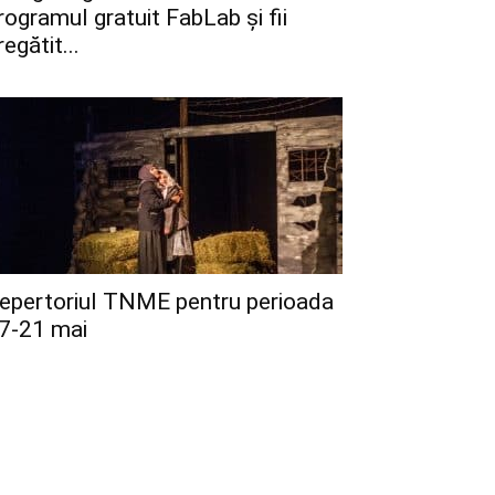
rogramul gratuit FabLab și fii
regătit...
epertoriul TNME pentru perioada
7-21 mai