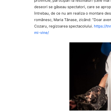
provincie, participări la festivaluri (cele mai
deseori se găseau spectatori, care se apropi
întrebau, de ce nu am realiza o montare des
românesc, Maria Tănase, zicând: “Doar avem şi
Cozaru, regizoarea spectacolului.
https://t
mi-vine/