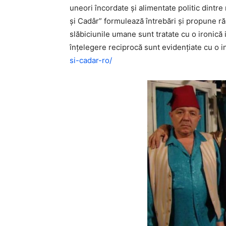
uneori încordate şi alimentate politic dintre 
şi Cadâr” formulează întrebări şi propune ră
slăbiciunile umane sunt tratate cu o ironică 
înţelegere reciprocă sunt evidenţiate cu o in
si-cadar-ro/