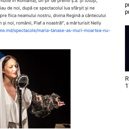
 multe în România), un șir de premii ş.a. Şi totuşi,
p
au de noi, după ce spectacolul lua sfârşit și ne
p
pre fiica neamului nostru, divina Regină a cântecului
 noi, românii, Piaf a noastră!”, a mărturisit Nelly
nme.md/spectacole/maria-tanase-as-muri-moartea-nu-
R
1