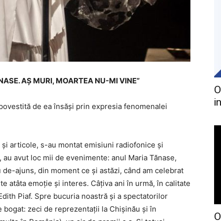
 TĂNASE. AȘ MURI, MOARTEA NU-MI VINE”
O
i
 povestită de ea însăși prin expresia fenomenalei
şi articole, s-au montat emisiuni radiofonice și
ri, au avut loc mii de evenimente: anul Maria Tănase,
 de-ajuns, din moment ce şi astăzi, când am celebrat
e atâta emoție şi interes. Câţiva ani în urmă, în calitate
dith Piaf. Spre bucuria noastră și a spectatorilor
e bogat: zeci de reprezentații la Chişinău și în
O