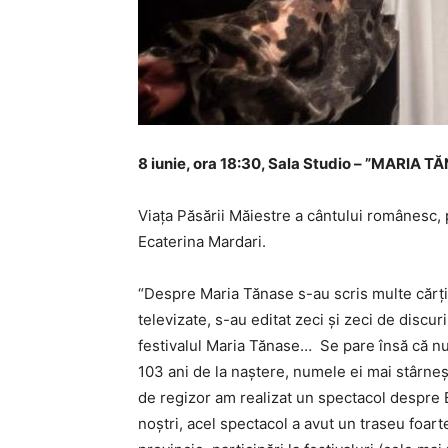
8 iunie, ora 18:30, Sala Studio – ”MARIA
Viața Păsării Măiestre a cântului românesc,
Ecaterina Mardari.
“Despre Maria Tănase s-au scris multe cărţi 
televizate, s-au editat zeci şi zeci de discu
festivalul Maria Tănase… Se pare însă că nu
103 ani de la naştere, numele ei mai stârneşt
de regizor am realizat un spectacol despre E
noștri, acel spectacol a avut un traseu foart