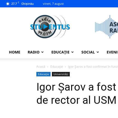
C
27.7
vineri, 7 august
Chișinău
studentus.md
HOME
RADIO
EDUCAȚIE
SOCIAL
EVEN
Acasă
Educație
Igor Șarov a fost confirmat în fun
Educație
Universități
Igor Șarov a fost
de rector al USM