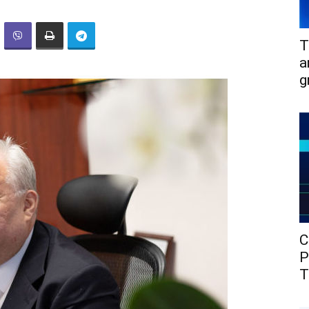
T
a
g
C
P
T