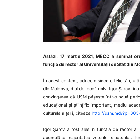
Astăzi, 17 martie 2021, MECC a semnat ord
funcția de rector al Universității de Stat din 
În acest context, aducem sincere felicitări, ură
din Moldova, dlui dr., conf. univ. Igor Șarov, î
convingerea că USM pășește într-o nouă perioa
educațional și științific important, mediu acad
culturală a țării, citează
http://usm.md/?p=303
Igor Șarov a fost ales în funcția de rector a
acumulând majoritatea voturilor electorilor. 