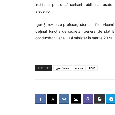
instituție, prin două scrisori publice adresate 
alegerilor.
Igor Șarov este profesor, istoric, a fost vicemi
deținut funcția de secretar general de stat la M
conducătorul aceluiași minister în martie 2020.
ETICHETE
Igor Șarov
rector
USM