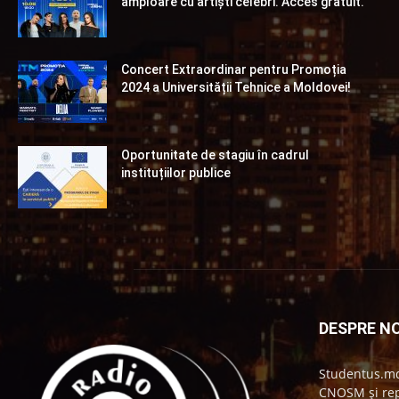
amploare cu artiști celebri. Acces gratuit.
Concert Extraordinar pentru Promoția
2024 a Universității Tehnice a Moldovei!
Oportunitate de stagiu în cadrul
instituțiilor publice
DESPRE NO
Studentus.md
CNOSM și repr