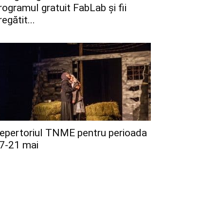
rogramul gratuit FabLab și fii
regătit...
epertoriul TNME pentru perioada
7-21 mai