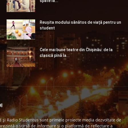
spate la...
Reuşita modului sănătos de viaţă pentru un
student
Cele mai bune teatre din Chişinău: de la
clasică pînă la...
I
 și Radio Studentus sunt primele proiecte media dezvoltate de
ezintă o sursă de informare și o platformă de reflectare a