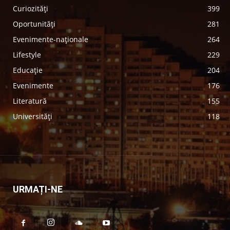
Curiozități
399
Oportunități
281
Evenimente-naționale
264
Lifestyle
229
Educație
204
Evenimente
176
Literatură
155
Universități
118
URMAȚI-NE