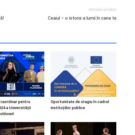
Articolul următor
lă!
Ceaiul – o istorie a lumii în cana ta
raordinar pentru
Oportunitate de stagiu în cadrul
24 a Universității
instituțiilor publice
oldovei!