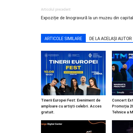
Articolul precedent
Expoziție de linogravură la un muzeu din capita
ARTICOLE SIMILARE
DE LA ACELAȘI AUTOR
Tinerii Europei Fest: Eveniment de
Concert Ext
amploare cu artiști celebri. Acces
Promoția 20
gratuit.
Tehnice a M