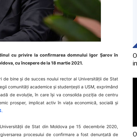
O
inul cu privire la confirmarea domnului Igor Șarov în
i
Moldova, cu începere de la 18 martie 2021.
ri de bine și de succes noului rector al Universității de Stat
ntregii comunități academice și studențești a USM, exprimând
dă de evoluție, în care își va consolida poziția de centru
emic prosper, implicat activ în viața economică, socială și
4.
l Universității de Stat din Moldova pe 15 decembrie 2020,
O
Tergiversarea procesului de confirmare a fost denunțată de