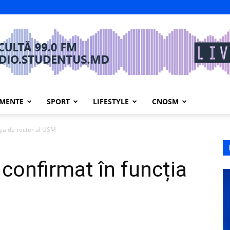
IMENTE
SPORT
LIFESTYLE
CNOSM
cția de rector al USM
 confirmat în funcția