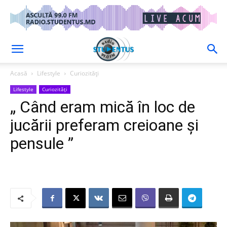
Acasă
Lifestyle
Curiozități
Lifestyle
Curiozități
„ Când eram mică în loc de
jucării preferam creioane și
pensule ”