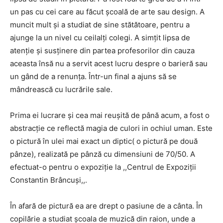
un pas cu cei care au făcut școală de arte sau design. A
muncit mult și a studiat de sine stătătoare, pentru a
ajunge la un nivel cu ceilalți colegi. A simțit lipsa de
atenție și susținere din partea profesorilor din cauza
aceasta însă nu a servit acest lucru despre o barieră sau
un gând de a renunța. Într-un final a ajuns să se
mândrească cu lucrările sale.
Prima ei lucrare și cea mai reușită de până acum, a fost o
abstracție ce reflectă magia de culori in ochiul uman. Este
o pictură în ulei mai exact un diptic( o pictură pe două
pânze), realizată pe pânză cu dimensiuni de 70/50. A
efectuat-o pentru o expoziție la ,,Centrul de Expoziții
Constantin Brâncuși,,.
În afară de pictură ea are drept o pasiune de a cânta. În
copilărie a studiat școala de muzică din raion, unde a