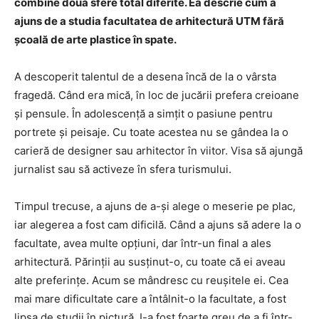
combine două sfere total diferite. Ea descrie cum a
ajuns de a studia facultatea de arhitectură UTM fără
școală de arte plastice în spate.
A descoperit talentul de a desena încă de la o vârsta
fragedă. Când era mică, în loc de jucării prefera creioane
și pensule. În adolescență a simțit o pasiune pentru
portrete și peisaje. Cu toate acestea nu se gândea la o
carieră de designer sau arhitector în viitor. Visa să ajungă
jurnalist sau să activeze în sfera turismului.
Timpul trecuse, a ajuns de a-și alege o meserie pe plac,
iar alegerea a fost cam dificilă. Când a ajuns să adere la o
facultate, avea multe opțiuni, dar într-un final a ales
arhitectură. Părinții au susținut-o, cu toate că ei aveau
alte preferințe. Acum se mândresc cu reușitele ei. Cea
mai mare dificultate care a întâlnit-o la facultate, a fost
lipsa de studii în pictură. I-a fost foarte greu de a fi într-