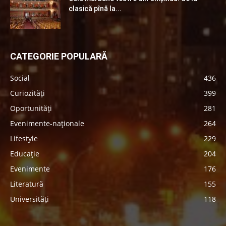
clasică pînă la...
CATEGORIE POPULARĂ
Social
436
Curiozități
399
Oportunități
281
Evenimente-naționale
264
Lifestyle
229
Educație
204
Evenimente
176
Literatură
155
Universități
118