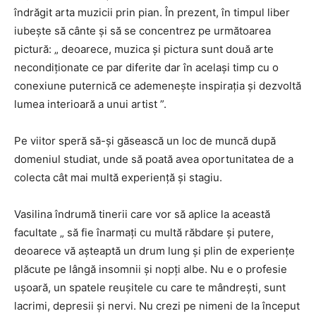
îndrăgit arta muzicii prin pian. În prezent, în timpul liber
iubește să cânte și să se concentrez pe următoarea
pictură: „ deoarece, muzica și pictura sunt două arte
necondiționate ce par diferite dar în același timp cu o
conexiune puternică ce ademenește inspirația și dezvoltă
lumea interioară a unui artist ”.
Pe viitor speră să-și găsească un loc de muncă după
domeniul studiat, unde să poată avea oportunitatea de a
colecta cât mai multă experiență și stagiu.
Vasilina îndrumă tinerii care vor să aplice la această
facultate „ să fie înarmați cu multă răbdare și putere,
deoarece vă așteaptă un drum lung și plin de experiențe
plăcute pe lângă insomnii și nopți albe. Nu e o profesie
ușoară, un spatele reușitele cu care te mândrești, sunt
lacrimi, depresii și nervi. Nu crezi pe nimeni de la început