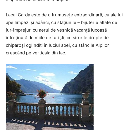
Lacul Garda este de o frumusețe extraordinară, cu ale lui
ape limpezi și adânci, cu stațiunile – bijuterie aflate de
jur-împrejur, cu aerul de veșnică vacanță luxoasă
întreținută de miile de turiști, cu șirurile drepte de
chiparoși oglindiți în luciul apei, cu stâncile Alpilor
crescând pe verticala din lac.