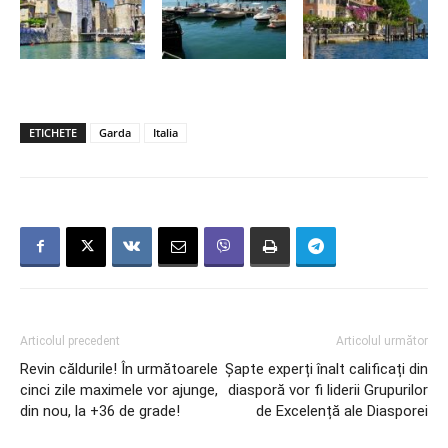
ETICHETE
Garda
Italia
Articolul precedent
Articolul următor
Revin căldurile! În următoarele
Şapte experți înalt calificați din
cinci zile maximele vor ajunge,
diasporă vor fi liderii Grupurilor
din nou, la +36 de grade!
de Excelență ale Diasporei