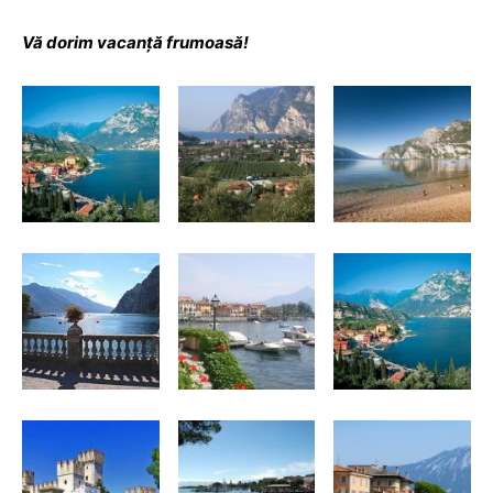
Vă dorim vacanță frumoasă!