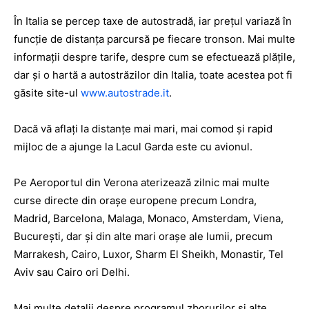
În Italia se percep taxe de autostradă, iar preţul variază în
funcţie de distanţa parcursă pe fiecare tronson. Mai multe
informaţii despre tarife, despre cum se efectuează plăţile,
dar şi o hartă a autostrăzilor din Italia, toate acestea pot fi
găsite site-ul
www.autostrade.it
.
Dacă vă aflați la distanțe mai mari, mai comod și rapid
mijloc de a ajunge la Lacul Garda este cu avionul.
Pe Aeroportul din Verona aterizează zilnic mai multe
curse directe din oraşe europene precum Londra,
Madrid, Barcelona, Malaga, Monaco, Amsterdam, Viena,
Bucureşti, dar şi din alte mari oraşe ale lumii, precum
Marrakesh, Cairo, Luxor, Sharm El Sheikh, Monastir, Tel
Aviv sau Cairo ori Delhi.
Mai multe detalii despre programul zborurilor şi alte