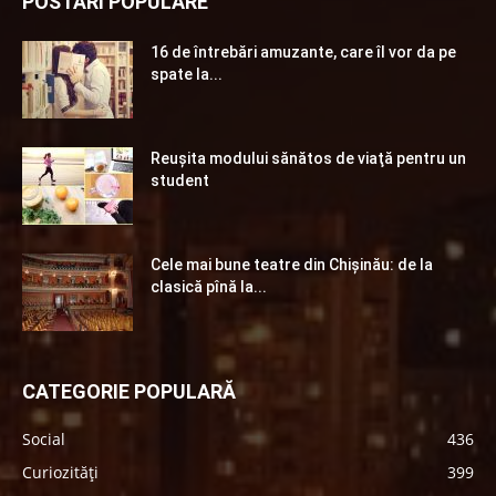
POSTĂRI POPULARE
16 de întrebări amuzante, care îl vor da pe
spate la...
Reuşita modului sănătos de viaţă pentru un
student
Cele mai bune teatre din Chişinău: de la
clasică pînă la...
CATEGORIE POPULARĂ
Social
436
Curiozități
399