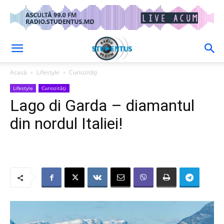
Acasă
Lifestyle
Curiozități
Lifestyle
Curiozități
Lago di Garda – diamantul
din nordul Italiei!