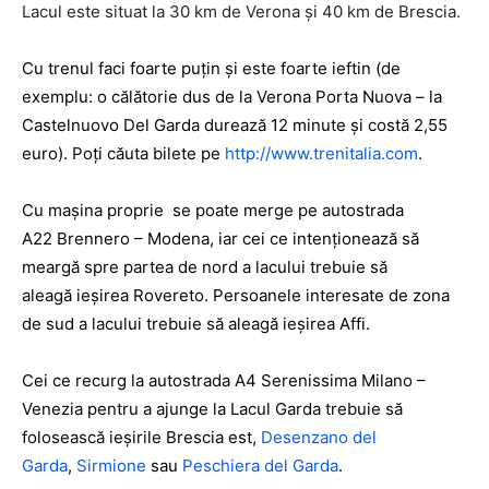
Lacul este situat la 30 km de Verona și 40 km de Brescia.
Cu trenul faci foarte puțin și este foarte ieftin (de
exemplu: o călătorie dus de la Verona Porta Nuova – la
Castelnuovo Del Garda durează 12 minute și costă 2,55
euro). Poți căuta bilete pe
http://www.trenitalia.com
.
Cu mașina proprie se poate merge pe autostrada
A22 Brennero – Modena, iar cei ce intenţionează să
meargă spre partea de nord a lacului trebuie să
aleagă ieşirea Rovereto. Persoanele interesate de zona
de sud a lacului trebuie să aleagă ieşirea Affi.
Cei ce recurg la autostrada A4 Serenissima Milano –
Venezia pentru a ajunge la Lacul Garda trebuie să
folosească ieşirile Brescia est,
Desenzano del
Garda
,
Sirmione
sau
Peschiera del Garda
.