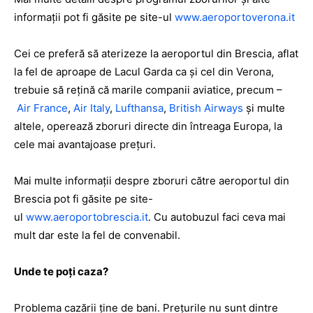
informaţii pot fi găsite pe site-ul
www.aeroportoverona.it
Cei ce preferă să aterizeze la aeroportul din Brescia, aflat
la fel de aproape de Lacul Garda ca şi cel din Verona,
trebuie să reţină că marile companii aviatice, precum –
Air France
,
Air Italy
,
Lufthansa
,
British Airways
şi multe
altele, operează zboruri directe din întreaga Europa, la
cele mai avantajoase preţuri.
Mai multe informaţii despre zboruri către aeroportul din
Brescia pot fi găsite pe site-
ul
www.aeroportobrescia.it
.
Cu autobuzul faci ceva mai
mult dar este la fel de convenabil.
Unde te poți caza?
Problema cazării ține de bani. Prețurile nu sunt dintre