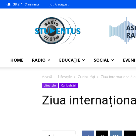
C
38.2
joi, 6 august
Chișinău
studentus.md
HOME
RADIO
EDUCAȚIE
SOCIAL
EVEN
Acasă
Lifestyle
Curiozități
Ziua internațională a
Lifestyle
Curiozități
Ziua internaționa