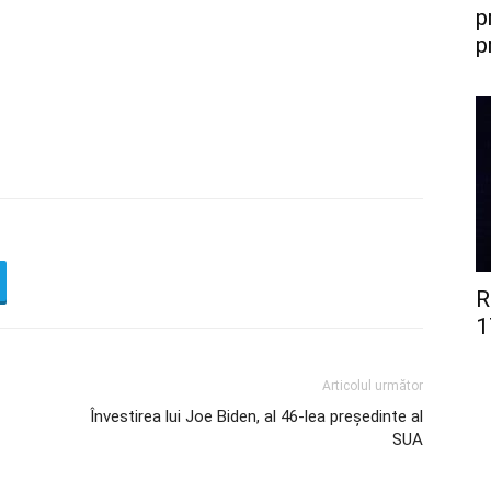
p
p
R
1
Articolul următor
Învestirea lui Joe Biden, al 46-lea președinte al
SUA