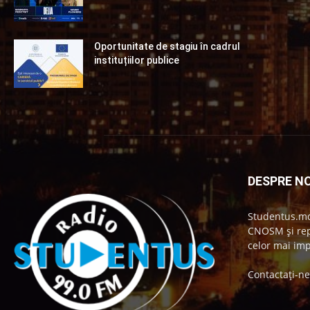
Oportunitate de stagiu în cadrul
instituțiilor publice
DESPRE NO
Studentus.md
CNOSM și repr
celor mai imp
Contactați-n