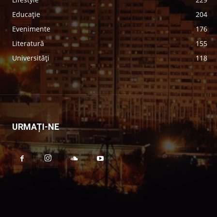
Educație
204
Evenimente
176
Literatură
155
Universități
118
URMAȚI-NE