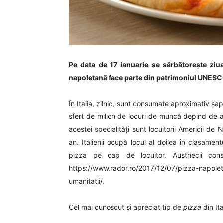
Pe data de 17 ianuarie se sărbătorește ziua 
napoletană face parte din patrimoniul UNESC
În Italia, zilnic, sunt consumate aproximativ şa
sfert de milion de locuri de muncă depind de af
acestei specialităţi sunt locuitorii Americii 
an. Italienii ocupă locul al doilea în clasame
pizza pe cap de locuitor. Austriecii c
https://www.rador.ro/2017/12/07/pizza-napoleta
umanitatii/.
Cel mai cunoscut și apreciat tip de
pizza
din It