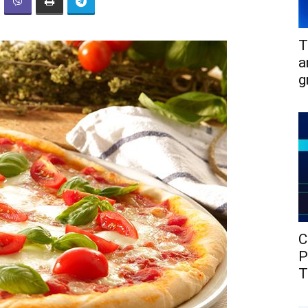
T
a
g
C
P
T