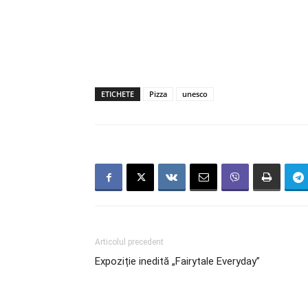
ETICHETE
Pizza
unesco
Articolul precedent
Expoziție inedită „Fairytale Everyday”