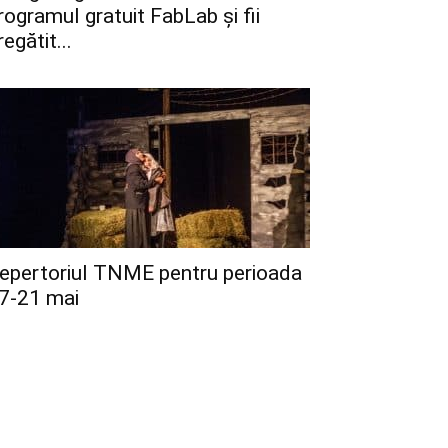
rogramul gratuit FabLab și fii
regătit...
epertoriul TNME pentru perioada
7-21 mai