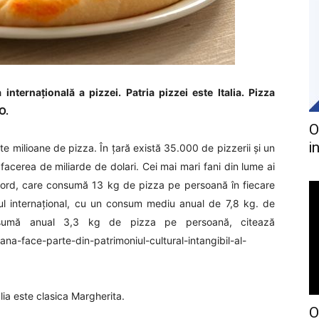
internațională a pizzei. Patria pizzei este Italia. Pizza
O.
O
i
pte milioane de pizza. În ţară există 35.000 de pizzerii şi un
acerea de miliarde de dolari. Cei mai mari fani din lume ai
de Nord, care consumă 13 kg de pizza pe persoană în fiecare
ntul internaţional, cu un consum mediu anual de 7,8 kg. de
onsumă anual 3,3 kg de pizza pe persoană, citează
na-face-parte-din-patrimoniul-cultural-intangibil-al-
alia este clasica Margherita.
O