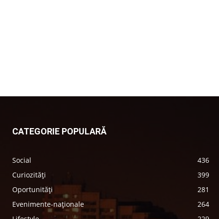
CATEGORIE POPULARĂ
Social
436
Curiozități
399
Oportunități
281
Evenimente-naționale
264
Lifestyle
229