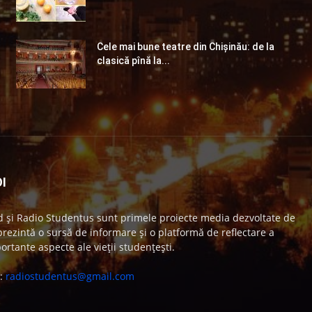
Cele mai bune teatre din Chişinău: de la
clasică pînă la...
I
 și Radio Studentus sunt primele proiecte media dezvoltate de
ezintă o sursă de informare și o platformă de reflectare a
ortante aspecte ale vieții studențești.
e:
radiostudentus@gmail.com