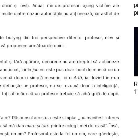
p
ri chiar și loviți. Anual, mii de profesori ajung victime ale
p
i multe dintre cazuri autoritățile nu acționează, iar astfel de
e bullyng din trei perspective diferite: profesor, elev și
, vă propunem următoarele opinii:
nțat și fără apărare, deoarece nu are dreptul să acționeze
ancționat, iar în
joc
nu este pus doar locul de muncă cu un
nseamnă doar o simplă meserie, ci o
Artă,
iar lovind într-un
R
 definește un profesor, nu se rezumă doar la inteligență,
1
toții afirmăm că un profesor trebuie să aibă grijă de copii.
ace? Răspunsul acestuia este simplu: ,,nu manifest interes
au să mă
dau mare și tare
printre colegii mei de clasă’’. Însă,
gnești un om? Profesorul este la fel un om, care gândește,