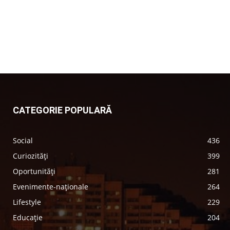
CATEGORIE POPULARĂ
Social
436
Curiozități
399
Oportunități
281
Evenimente-naționale
264
Lifestyle
229
Educație
204