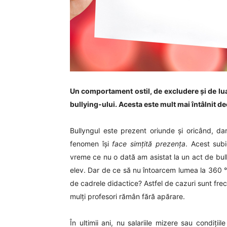
Un comportament ostil, de excludere și de lua
bullying-ului. Acesta este mult mai întâlnit 
Bullyngul este prezent oriunde și oricând, da
fenomen își
face simțită prezența
. Acest sub
vreme ce nu o dată am asistat la un act de bull
elev. Dar de ce să nu întoarcem lumea la 360 ° ș
de cadrele didactice? Astfel de cazuri sunt frecv
mulți profesori rămân fără apărare.
În ultimii ani, nu salariile mizere sau condițiil