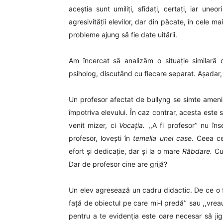
aceștia sunt umiliți, sfidați, certați, iar uneo
agresivității elevilor, dar din păcate, în cele ma
probleme ajung să fie date uitării.
Am încercat să analizăm o situație similară d
psiholog, discutând cu fiecare separat. Așadar
Un profesor afectat de bullyng se simte ameni
împotriva elevului. În caz contrar, acesta este s
venit mizer, ci
Vocația.
,,A fi profesor’’ nu î
profesor, lovești în
temelia unei case
. Ceea ce
efort și dedicație, dar și la o mare
Răbdare.
Cu 
Dar de profesor cine are grijă?
Un elev agresează un cadru didactic. De ce o f
față de obiectul pe care mi-l predă’’ sau ,,vre
pentru a te evidenția este oare necesar să ji