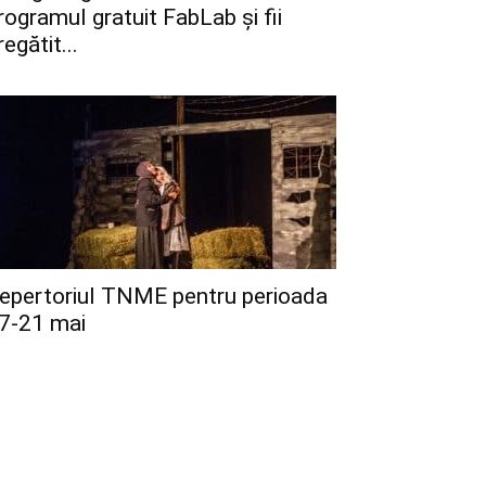
rogramul gratuit FabLab și fii
regătit...
epertoriul TNME pentru perioada
7-21 mai