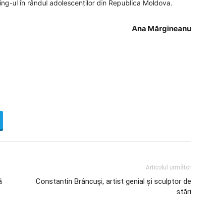
lying-ul în rândul adolescenților din Republica Moldova.
Ana Mărgineanu
Articolul următor
̆
Constantin Brâncuși, artist genial și sculptor de
stări