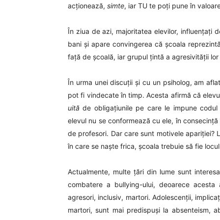
acționează,
simte
, iar TU te poți pune în valoar
În ziua de azi, majoritatea elevilor, influențați
bani și apare convingerea că școala reprezintă l
față de școală, iar grupul țintă a agresivității lor
În urma unei discuții și cu un psiholog, am afla
pot fi vindecate în timp. Acesta afirmă că elevu
uită
de obligațiunile pe care le impune codul ș
elevul nu se conformează cu ele, în consecință 
de profesori. Dar care sunt motivele apariției? L
în care se naște frica, școala trebuie să fie locu
Actualmente, multe țări din lume sunt interesa
combatere a bullying-ului, deoarece acesta 
agresori, inclusiv, martori. Adolescenții, implicaț
martori, sunt mai predispuși la absenteism, a