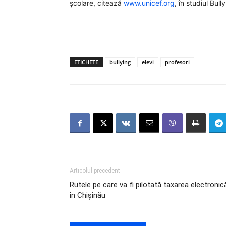
școlare, citează
www.unicef.org
, în studiul Bul
ETICHETE
bullying
elevi
profesori
Articolul precedent
Rutele pe care va fi pilotată taxarea electronica
în Chișinău