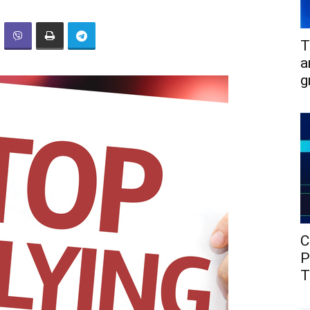
T
a
g
C
P
T