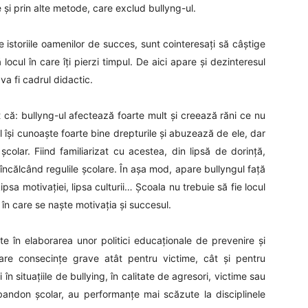
e și prin alte metode, care exclud bullyng-ul.
 de istoriile oamenilor de succes, sunt cointeresați să câștige
ocul în care îți pierzi timpul. De aici apare și dezinteresul
 va fi cadrul didactic.
t că: bullyng-ul afectează foarte mult și creează răni ce nu
l își cunoaște foarte bine drepturile și abuzează de ele, dar
colar. Fiind familiarizat cu acestea, din lipsă de dorință,
încălcând regulile școlare. În așa mod, apare bullyngul față
ipsa motivației, lipsa culturii… Școala nu trebuie să fie locul
l în care se naște motivația și succesul.
te în elaborarea unor politici educaționale de prevenire și
are consecințe grave atât pentru victime, cât și pentru
i în situațiile de bullying, în calitate de agresori, victime sau
bandon școlar, au performanțe mai scăzute la disciplinele