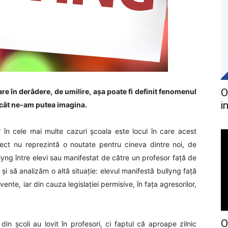
O
re în derâdere, de umilire, așa poate fi definit fenomenul
i
decât ne-am putea imagina.
r în cele mai multe cazuri școala este locul în care acest
iect nu reprezintă o noutate pentru cineva dintre noi, de
yng între elevi sau manifestat de către un profesor față de
i să analizăm o altă situație: elevul manifestă bullyng față
ente, iar din cauza legislației permisive, în fața agresorilor,
O
e din școli au lovit în profesori, ci faptul că aproape zilnic