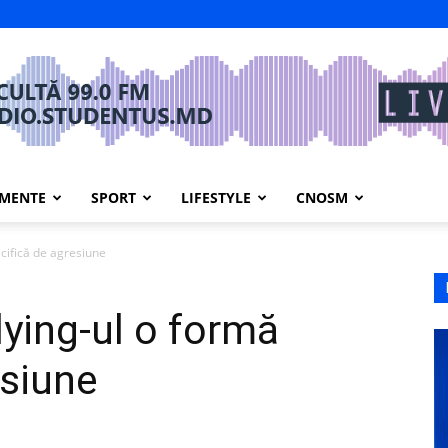
IMENTE
SPORT
LIFESTYLE
CNOSM
ecifică de agresiune
lying-ul o formă
esiune