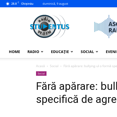
C
28.8
duminică, 9 august
Chișinău
studentus.md
HOME
RADIO
EDUCAȚIE
SOCIAL
EVEN
Acasă
Social
Fără apărare: bullying-ul o formă sp
Social
Fără apărare: bul
specifică de agr