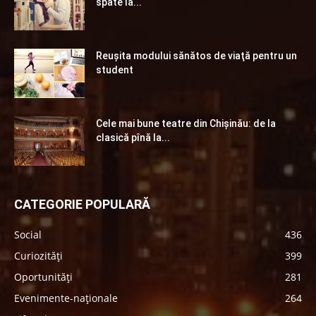
spate la...
Reuşita modului sănătos de viaţă pentru un
student
Cele mai bune teatre din Chişinău: de la
clasică pînă la...
CATEGORIE POPULARĂ
Social
436
Curiozități
399
Oportunități
281
Evenimente-naționale
264