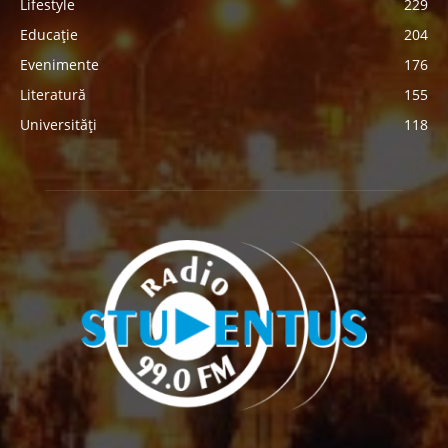
Lifestyle
229
Educație
204
Evenimente
176
Literatură
155
Universități
118