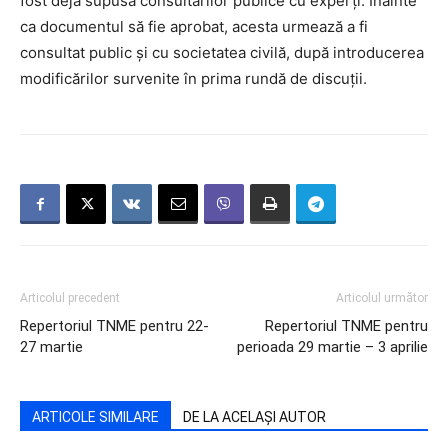
fost deja supusă consultărilor publice cu experți. Înainte
ca documentul să fie aprobat, acesta urmează a fi
consultat public și cu societatea civilă, după introducerea
modificărilor survenite în prima rundă de discuții.
Articolul precedent
Articolul următor
Repertoriul TNME pentru 22-
Repertoriul TNME pentru
27 martie
perioada 29 martie – 3 aprilie
ARTICOLE SIMILARE
DE LA ACELAȘI AUTOR