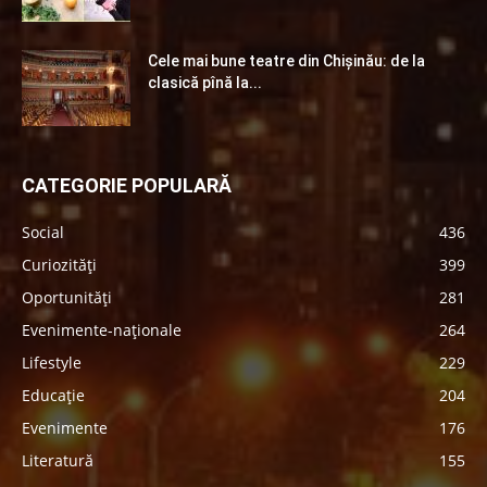
Cele mai bune teatre din Chişinău: de la
clasică pînă la...
CATEGORIE POPULARĂ
Social
436
Curiozități
399
Oportunități
281
Evenimente-naționale
264
Lifestyle
229
Educație
204
Evenimente
176
Literatură
155