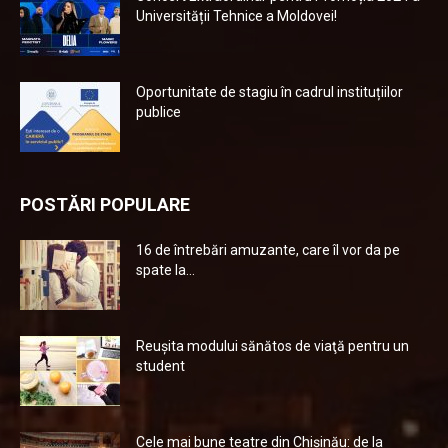
Universității Tehnice a Moldovei!
Oportunitate de stagiu în cadrul instituțiilor
publice
POSTĂRI POPULARE
16 de întrebări amuzante, care îl vor da pe
spate la...
Reuşita modului sănătos de viaţă pentru un
student
Cele mai bune teatre din Chişinău: de la