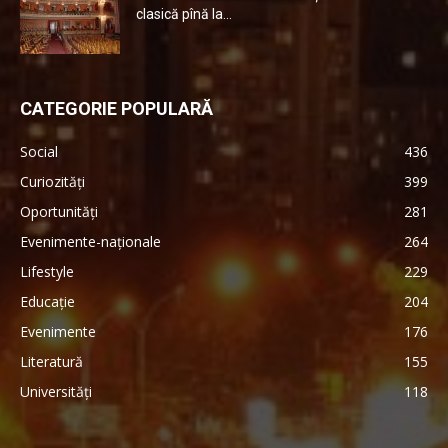
clasică pînă la...
CATEGORIE POPULARĂ
Social
436
Curiozități
399
Oportunități
281
Evenimente-naționale
264
Lifestyle
229
Educație
204
Evenimente
176
Literatură
155
Universități
118