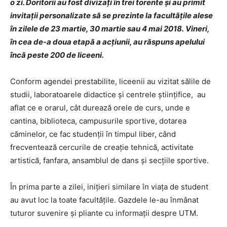
o zi. Doritorii au fost divizați în trei torente și au primit
invitații personalizate să se prezinte la facultățile alese
în zilele de 23 martie, 30 martie sau 4 mai 2018. Vineri,
în cea de-a doua etapă a acțiunii, au răspuns apelului
încă peste 200 de liceeni.
Conform agendei prestabilite, liceenii au vizitat sălile de
studii, laboratoarele didactice și centrele științifice, au
aflat ce e orarul, cât durează orele de curs, unde e
cantina, biblioteca, campusurile sportive, dotarea
căminelor, ce fac studenții în timpul liber, când
frecventează cercurile de creație tehnică, activitate
artistică, fanfara, ansamblul de dans și secțiile sportive.
În prima parte a zilei, inițieri similare în viața de student
au avut loc la toate facultățile. Gazdele le-au înmânat
tuturor suvenire și pliante cu informații despre UTM.