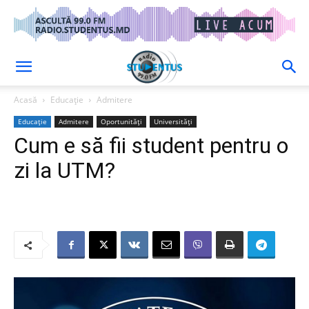
Acasă
Educație
Admitere
Educație
Admitere
Oportunități
Universități
Cum e să fii student pentru o
zi la UTM?