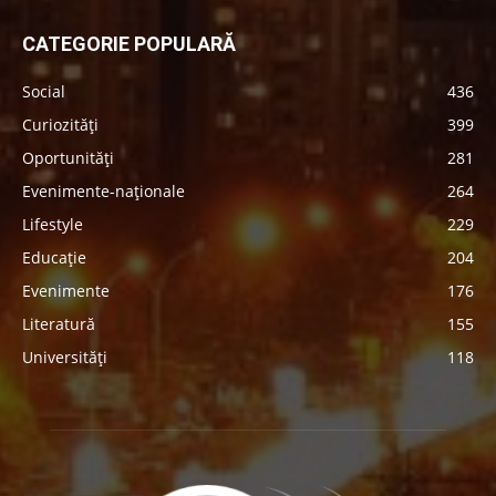
CATEGORIE POPULARĂ
Social
436
Curiozități
399
Oportunități
281
Evenimente-naționale
264
Lifestyle
229
Educație
204
Evenimente
176
Literatură
155
Universități
118