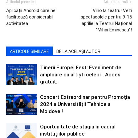
Articolul precedent
Articolul următor
Aplicații Android care ne
Vino la teatru! Vezi
facilitează considerabil
spectacolele pentru 9-15
activitatea
aprilie la Teatrul Național
”Mihai Eminescu”!
ARTICOLE SIMILARE
DE LA ACELAȘI AUTOR
Tinerii Europei Fest: Eveniment de
amploare cu artiști celebri. Acces
gratuit.
Concert Extraordinar pentru Promoția
2024 a Universității Tehnice a
Moldovei!
Oportunitate de stagiu în cadrul
instituțiilor publice