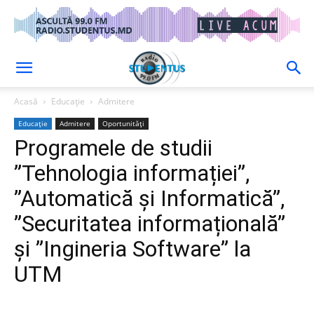
Acasă
Educație
Admitere
Educație
Admitere
Oportunități
Programele de studii
”Tehnologia informației”,
”Automatică și Informatică”,
”Securitatea informațională”
și ”Ingineria Software” la
UTM