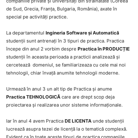
companiile private și universități din străinătate (Coreea
de Sud, Grecia, Franța, Bulgaria, România), axate în
special pe activități practice.
La departamentul
Ingineria Software și Automatică
studenții sunt antrenați în 3 tipuri de practica. Practica
începe din anul 2 vorbim despre
Practica în PRODUCȚIE
studenții în aceasta perioada a practicii analizează și
cercetează domeniul, se familiarizeaza cu cele mai noi
tehnologii, chiar învață anumite tehnologii moderne.
Urmează în anul 3 un alt tip de Practica și anume
Practica TEHNOLOGICĂ
care are drept scop deja
proiectarea și realizarea unor sisteme informaționale.
Iar în anul 4 avem Practica
DE LICENTA
unde studenții
lucrează asupra tezei de licență la o tematică complexă.
Evident ca în toate aceste tipuri de practica companiile