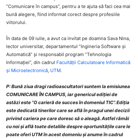
”Comunicare în campus”, pentru a te ajuta să faci cea mai
bună alegere, fiind informat corect despre profesiile
viitorului.
În data de 09 iulie, a avut ca invitat pe doamna Sava Nina,
lector universitar, departamentul ”Ingineria Software și
Automatică” și responsabil program ”Tehnologia
Informației”, din cadrul
Facultății Calculatoare Informatică
și Microelectronică
,
UTM
.
P: Bună ziua dragi radioascultatori suntem la emisiunea
COMUNICARE ÎN CAMPUS, iar genericul ediției de
astăzi este ”O carieră de succes în domeniul TIC”. Ediția
este dedicată tinerilor care se află în pragul unei decizii
privind cariera pe care doresc să o aleagă. Astfel rămâi
cu noi și află toate detaliile despre oportunitățile care le
poate oferi UTM în acest domeniu și anume în cadrul