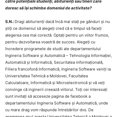
către potențialii studenți, abiturienți sau tineri care
doresc să își schimbe domeniul de activitate?
S.N.:
Dragi abiturienți dacă încă mai stați pe gânduri și nu
știți ce domeniul să alegeți cred că e timpul să faceți
alegerea cea mai corectă. Optați pentru un viitor frumos,
pentru dezvoltarea voastră de succes. Alegeți cu
încredere programele de studii ale departamentului
Ingineria Software și Automatică – Tehnologia Informației,
Automatică și Informatică, Securitatea informațională,
Filiera francofonă Informatică, Ingineria Software veniți la
Universitatea Tehnică a Moldovei, Facultatea
Calculatoare, Informatică și Microelectronică și vă veți
convinge că inginerii creează viitorul. Toți cei interesați
sunt invitați să acceseze pagina de facebook a
departamentului Ingineria Software și Automatică, unde
cu mare drag vom răspunde întrebărilor dvs. De
asemenea anul acesta Universitatea Tehnică a Moldovei a