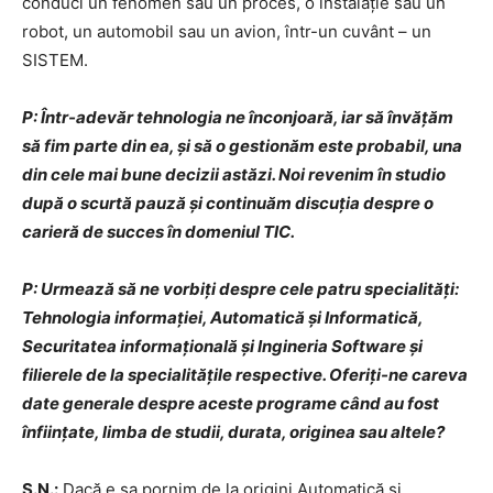
conduci un fenomen sau un proces, o instalație sau un
robot, un automobil sau un avion, într-un cuvânt – un
SISTEM.
P: Într-adevăr tehnologia ne înconjoară, iar să învățăm
să fim parte din ea, și să o gestionăm este probabil, una
din cele mai bune decizii astăzi. Noi revenim în studio
după o scurtă pauză și continuăm discuția despre o
carieră de succes în domeniul TIC.
P: Urmează să ne vorbiți despre cele patru specialități:
Tehnologia informației, Automatică și Informatică,
Securitatea informațională și Ingineria Software și
filierele de la specialitățile respective. Oferiți-ne careva
date generale despre aceste programe când au fost
înființate, limba de studii, durata, originea sau altele?
S.N.:
Dacă e sa pornim de la origini Automatică și