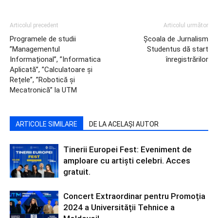
Articolul precedent
Articolul următor
Programele de studii
Școala de Jurnalism
”Managementul
Studentus dă start
Informațional”, ”Informatica
înregistrărilor
Aplicată”, ”Calculatoare și
Rețele”, ”Robotică și
Mecatronică” la UTM
ARTICOLE SIMILARE
DE LA ACELAȘI AUTOR
Tinerii Europei Fest: Eveniment de
amploare cu artiști celebri. Acces
gratuit.
Concert Extraordinar pentru Promoția
2024 a Universității Tehnice a