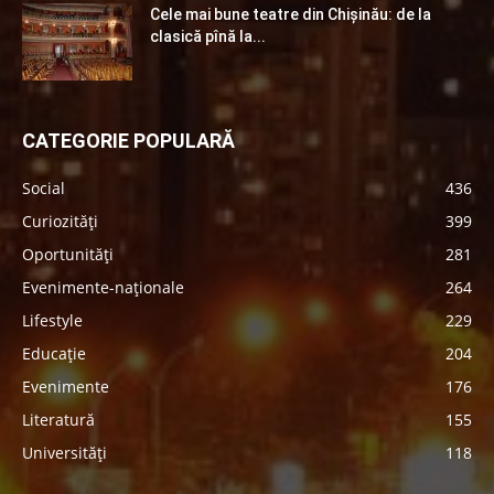
Cele mai bune teatre din Chişinău: de la
clasică pînă la...
CATEGORIE POPULARĂ
Social
436
Curiozități
399
Oportunități
281
Evenimente-naționale
264
Lifestyle
229
Educație
204
Evenimente
176
Literatură
155
Universități
118