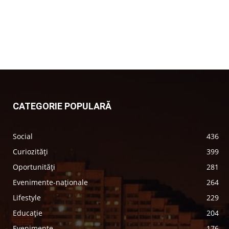
CATEGORIE POPULARĂ
Social
436
Curiozități
399
Oportunități
281
Evenimente-naționale
264
Lifestyle
229
Educație
204
Evenimente
176