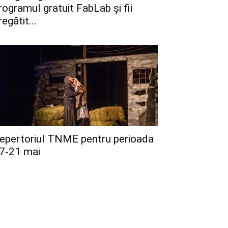
rogramul gratuit FabLab și fii
regătit...
epertoriul TNME pentru perioada
7-21 mai