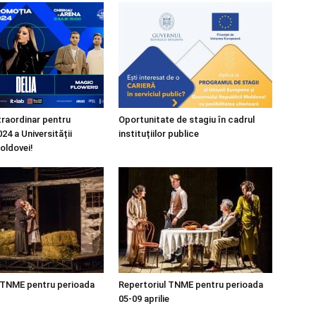
raordinar pentru
Oportunitate de stagiu în cadrul
24 a Universității
instituțiilor publice
oldovei!
 TNME pentru perioada
Repertoriul TNME pentru perioada
05-09 aprilie