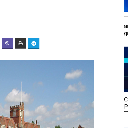
T
a
g
C
P
T