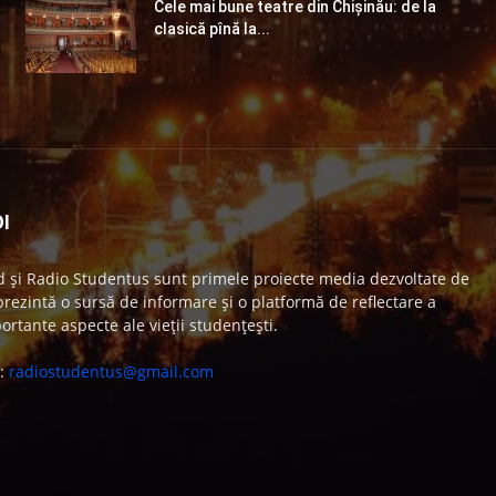
Cele mai bune teatre din Chişinău: de la
clasică pînă la...
I
 și Radio Studentus sunt primele proiecte media dezvoltate de
ezintă o sursă de informare și o platformă de reflectare a
ortante aspecte ale vieții studențești.
e:
radiostudentus@gmail.com