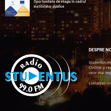
Oportunitate de stagiu în cadrul
instituțiilor publice
DESPRE NO
Studentus.md
CNOSM și repr
celor mai imp
Contactați-n