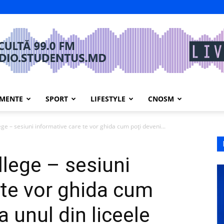
IMENTE
SPORT
LIFESTYLE
CNOSM
ge – sesiuni informative care te vor ghida cum poți deveni...
lege – sesiuni
 te vor ghida cum
a unul din liceele