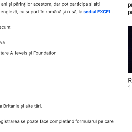
ni și părinților acestora, dar pot participa și alți
p
p
a engleză, cu suport în română și rusă, la
sediul EXCEL
.
recum:
ova
itare A-levels și Foundation
R
1
 Britanie și alte țări.
nregistrarea se poate face completând formularul pe care