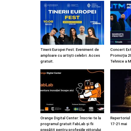
Tinerii Europei Fest: Eveniment de
Concert Ext
amploare cu artiști celebri. Acces
Promoția 20
gratuit.
Tehnice a M
Orange Digital Center: Înscrie-te la
Repertoriul
programul gratuit FabLab și fii
17-21 mai
pregătit pentru profesiile viitorului