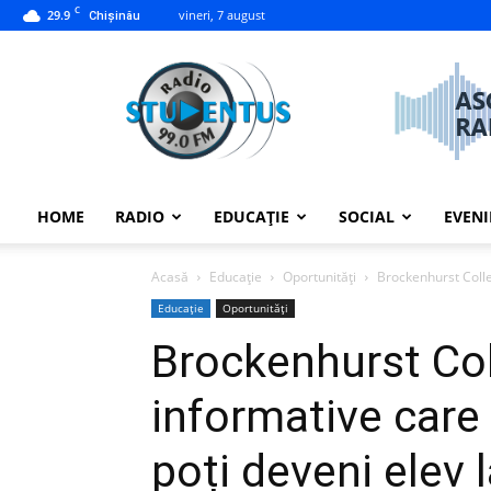
C
29.9
vineri, 7 august
Chișinău
studentus.md
HOME
RADIO
EDUCAȚIE
SOCIAL
EVEN
Acasă
Educație
Oportunități
Brockenhurst Colle
Educație
Oportunități
Brockenhurst Col
informative care
poți deveni elev l