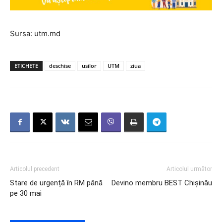
Sursa: utm.md
ETICHETE
deschise
usilor
UTM
ziua
Articolul precedent
Articolul următor
Stare de urgență în RM până
Devino membru BEST Chișinău
pe 30 mai