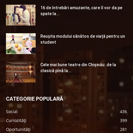
16 de întrebări amuzante, care îl vor da pe
spate la...
Reuşita modului sănătos de viaţă pentru un
student
Cele mai bune teatre din Chişinău: de la
clasică pînă la...
CATEGORIE POPULARĂ
Social
436
Curiozități
399
Oportunități
281