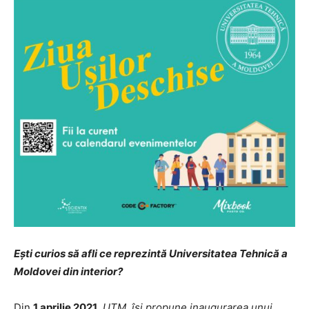
Ești curios să afli ce reprezintă Universitatea Tehnică a
Moldovei din interior?
Din
1 aprilie 2021
,
UTM își propune inaugurarea unui