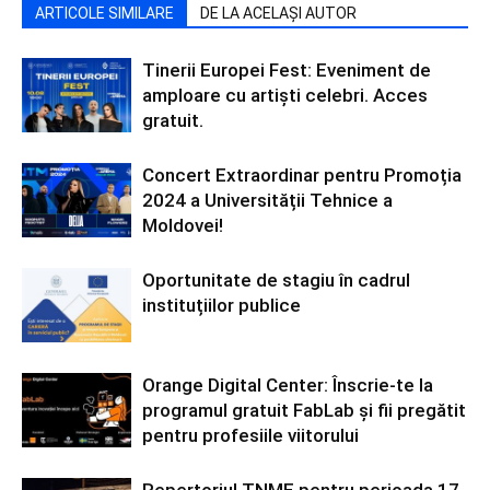
ARTICOLE SIMILARE
DE LA ACELAȘI AUTOR
Tinerii Europei Fest: Eveniment de
amploare cu artiști celebri. Acces
gratuit.
Concert Extraordinar pentru Promoția
2024 a Universității Tehnice a
Moldovei!
Oportunitate de stagiu în cadrul
instituțiilor publice
Orange Digital Center: Înscrie-te la
programul gratuit FabLab și fii pregătit
pentru profesiile viitorului
Repertoriul TNME pentru perioada 17-