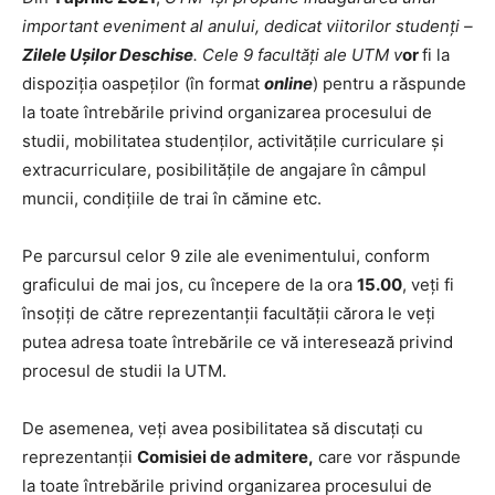
important eveniment al anului, dedicat viitorilor studenți –
Zilele Ușilor Deschise
.
Cele 9 facultăți
ale UTM
v
or
fi la
dispoziția oaspeților (în format
online
) pentru a răspunde
la toate întrebările privind organizarea procesului de
studii, mobilitatea studenților, activitățile curriculare și
extracurriculare, posibilitățile de angajare în câmpul
muncii, condițiile de trai în cămine etc.
Pe parcursul celor 9 zile ale evenimentului, conform
graficului de mai jos, cu începere de la ora
15.00
, veți fi
însoțiți de către reprezentanții facultății cărora le veți
putea adresa toate întrebările ce vă interesează privind
procesul de studii la UTM.
De asemenea, veţi avea posibilitatea să discutați cu
reprezentanții
Comisiei de admitere,
care vor răspunde
la toate întrebările privind organizarea procesului de