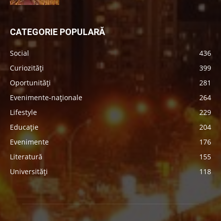
CATEGORIE POPULARĂ
Social
436
Curiozități
399
Oportunități
281
Evenimente-naționale
264
Lifestyle
229
Educație
204
Evenimente
176
Literatură
155
Universități
118