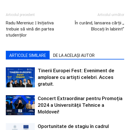
Articolul precedent
Articolul următor
Radu Mereniuc | Inițiativa
În curând, lansarea cărții ,,
trebuie să vină din partea
Blocați în labirint”
studenților
ARTICOLE SIMILARE
DE LA ACELAȘI AUTOR
Tinerii Europei Fest: Eveniment de
amploare cu artiști celebri. Acces
gratuit.
Concert Extraordinar pentru Promoția
2024 a Universității Tehnice a
Moldovei!
Oportunitate de stagiu în cadrul