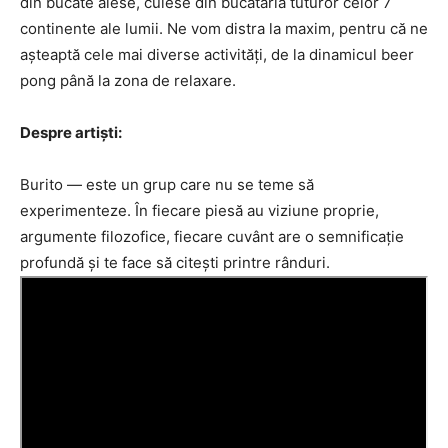
din bucate alese, culese din bucătăria tuturor celor 7
continente ale lumii. Ne vom distra la maxim, pentru că ne
așteaptă cele mai diverse activități, de la dinamicul beer
pong până la zona de relaxare.
Despre artiști:
Burito — este un grup care nu se teme să
experimenteze. În fiecare piesă au viziune proprie,
argumente filozofice, fiecare cuvânt are o semnificație
profundă și te face să citești printre rânduri.