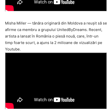
Misha Miller — tânăra originară din Moldova a reușit să se
afirme ca membru a grupului UnitedByDreams. Recent,
artista a lansat în România o piesă nouă, care, într-un
timp foarte scurt, a ajuns la 2 milioane de vizualizări pe
Youtube.