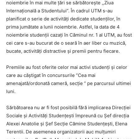
noiembrie în mai multe țări se sărbătorește ,,Ziua
Internațională a Studentului”. În cadrul UTM s-au
planificat o serie de activități dedicate studenților, în
prima jumătate a lunii noiembrie. Astfel, la data de 4
noiembrie studenții cazați în Căminul nr. 1 al UTM, au fost
cei care s-au bucurat de o seară în aer liber cu muzică,
bucate, activități distractive și premii pentru fiecare.
Premiile au fost oferite celor mai activi studenți și celor
care au câștigat în concursurile ”Cea mai
amenajată/ordonată cameră, secție ” pe parcursul ultimei
luni.
Sărbătoarea nu ar fi fost posibilă fără implicarea Direcției
Sociale și Activități Studențești împreună cu Șef direcția
Alexei Anatolie și Șef Secție Cămine Studențești, Elena
Terentii. De asemenea organizatorii auc mulțumiri