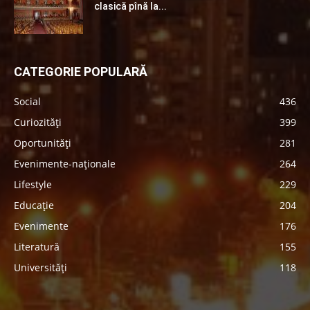
clasică pînă la...
CATEGORIE POPULARĂ
Social
436
Curiozități
399
Oportunități
281
Evenimente-naționale
264
Lifestyle
229
Educație
204
Evenimente
176
Literatură
155
Universități
118