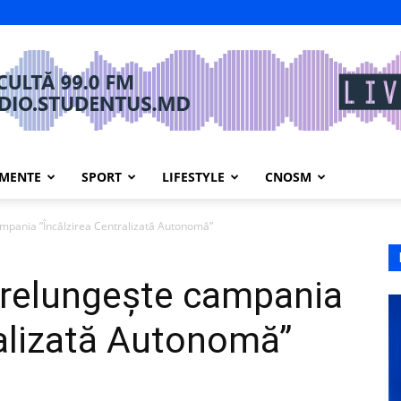
IMENTE
SPORT
LIFESTYLE
CNOSM
mpania ”Încălzirea Centralizată Autonomă”
prelungește campania
ralizată Autonomă”