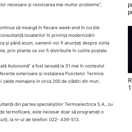
p
țiilor necesare și rezolvarea mai multor probleme”,
p
 continua să meargă în fiecare week-end în curțile
consultanță locatarilor în privința modernizării
 ca și până acum, oamenii vor fi anunțați despre vizita
, prin pliante ce vor fi distribuite în cutiile poștale.
ată Autonomă” a fost lansată la 31 mai în contextul
 aferente exterioare și instalarea Punctelor Termice
R
i calde menajere în circa 200 de clădiri din mun.
1
ultanță din partea specialiștilor Termoelectrica S.A., cu
 de termoficare, este necesar doar să programați o
ocuiți, la nr-ul de telefon: 022- 436-513.