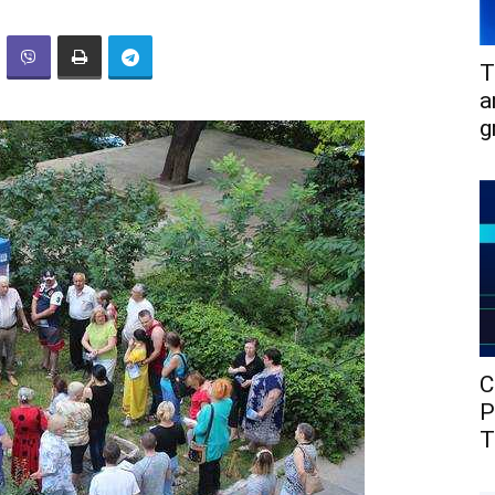
T
a
g
C
P
T