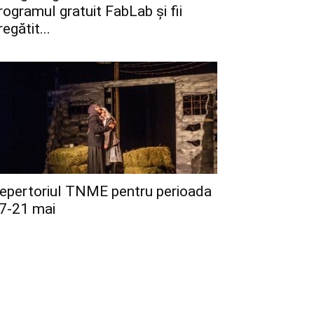
rogramul gratuit FabLab și fii
regătit...
epertoriul TNME pentru perioada
7-21 mai