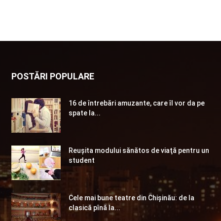
POSTĂRI POPULARE
16 de întrebări amuzante, care îl vor da pe
spate la...
Reuşita modului sănătos de viaţă pentru un
student
Cele mai bune teatre din Chişinău: de la
clasică pînă la...