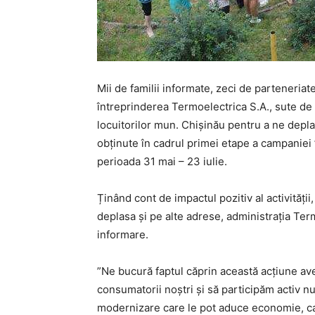
Mii de familii informate, zeci de parteneriate
întreprinderea Termoelectrica S.A., sute de a
locuitorilor mun. Chișinău pentru a ne deplas
obținute în cadrul primei etape a campaniei 
perioada 31 mai – 23 iulie.
Ținând cont de impactul pozitiv al activității
deplasa și pe alte adrese, administrația Te
informare.
”Ne bucură faptul căprin această acțiune av
consumatorii noștri și să participăm activ n
modernizare care le pot aduce economie, calit