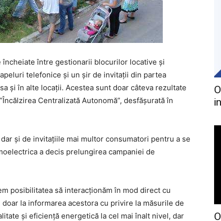
 încheiate între gestionarii blocurilor locative și
peluri telefonice și un șir de invitații din partea
a și în alte locații. Acestea sunt doar câteva rezultate
O
”Încălzirea Centralizată Autonomă”, desfășurată în
i
, dar și de invitațiile mai multor consumatori pentru a se
rmoelectrica a decis prelungirea campaniei de
em posibilitatea să interacționăm în mod direct cu
u doar la informarea acestora cu privire la măsurile de
O
ate și eficiență energetică la cel mai înalt nivel, dar