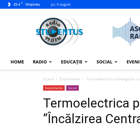
C
25.4
joi, 6 august
Chișinău
studentus.md
HOME
RADIO
EDUCAȚIE
SOCIAL
EVEN
Acasă
Evenimente
Termoelectrica prelungește ca
Evenimente
Social
Termoelectrica 
”Încălzirea Cent