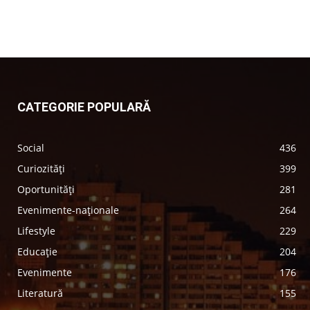
CATEGORIE POPULARĂ
Social
436
Curiozități
399
Oportunități
281
Evenimente-naționale
264
Lifestyle
229
Educație
204
Evenimente
176
Literatură
155