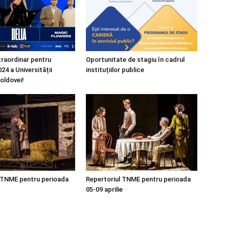
raordinar pentru
Oportunitate de stagiu în cadrul
24 a Universității
instituțiilor publice
oldovei!
 TNME pentru perioada
Repertoriul TNME pentru perioada
05-09 aprilie