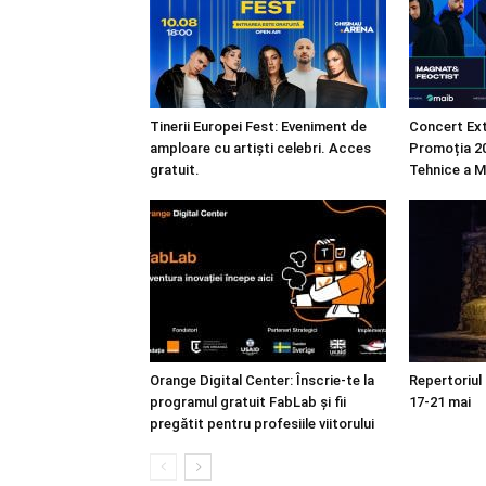
Tinerii Europei Fest: Eveniment de
Concert Ext
amploare cu artiști celebri. Acces
Promoția 20
gratuit.
Tehnice a M
Orange Digital Center: Înscrie-te la
Repertoriul
programul gratuit FabLab și fii
17-21 mai
pregătit pentru profesiile viitorului