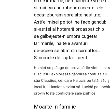
nu se intoarce, ne-ncalceste vrerea.
si mai curand rabdam aceste rele
decat zburam spre alte nestiute.
Astfel misei pe toti ne face gandul:
si-astfel al hotararii proaspat chip
se galbejeste-n umbra cugetarii.
Iar marile, inaltele avanturi…
de-aceea se abat din cursul lor…
Si numele de fapta-l pierd.
Hamlet se plânge de provocările vieții, dar s
Discursul explorează gândirea confuză a lui
său Claudius, cel care l-a ucis pe tatăl său 
locul lui. Hamlet a ezitat să-l ucidă pe unch
provin toate conflictele sale psihice.
Moarte în familie