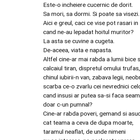
Este-o incheiere cucernic de dorit.
Sa mori, sa dormi. Si poate sa visezi.
Aici e greul, caci ce vise pot rasari 
cand ne-au lepadat hoitul muritor?
La asta se cuvine a cugeta.
De-aceea, viata e napasta.
Altfel cine-ar mai rabda a lumii bice s
calcaiul tiran, dispretul omului trufas,
chinul iubirii-n van, zabava legii, neo
scarba ce-o zvarlu cei nevrednici celo
cand insusi ar putea sa-si faca sea
doar c-un pumnal?
Cine-ar rabda poveri, gemand si asuda
cat teama a ceva de dupa moarte,
taramul neaflat, de unde nimeni