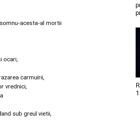
p
p
in somnu-acesta-al mortii
i ocari,
brazarea carmuirii,
R
r vrednici,
1
ma
nd sub greul vietii,