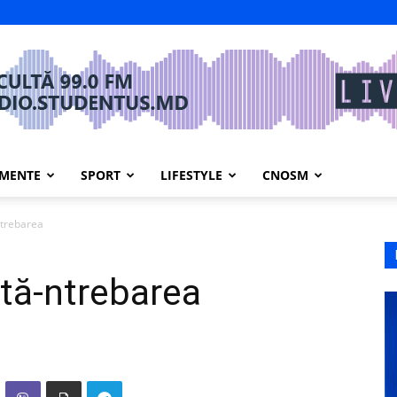
IMENTE
SPORT
LIFESTYLE
CNOSM
-ntrebarea
iată-ntrebarea