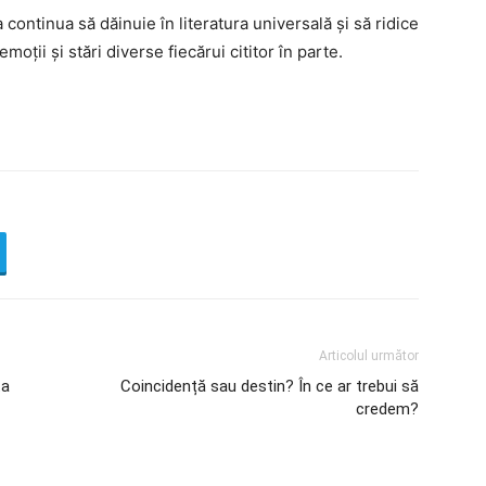
 continua să dăinuie în literatura universală și să ridice
moții și stări diverse fiecărui cititor în parte.
Articolul următor
ta
Coincidență sau destin? În ce ar trebui să
credem?