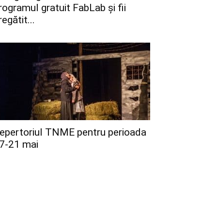
rogramul gratuit FabLab și fii
regătit...
epertoriul TNME pentru perioada
7-21 mai