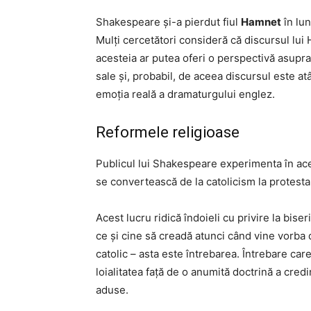
Shakespeare și-a pierdut fiul
Hamnet
în lun
Mulți cercetători consideră că discursul lui 
acesteia ar putea oferi o perspectivă asupra
sale și, probabil, de aceea discursul este at
emoția reală a dramaturgului englez.
Reformele religioase
Publicul lui Shakespeare experimenta în acel
se convertească de la catolicism la protestan
Acest lucru ridică îndoieli cu privire la bise
ce și cine să creadă atunci când vine vorba de
catolic – asta este întrebarea. Întrebare ca
loialitatea față de o anumită doctrină a credi
aduse.