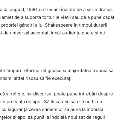
a lui august, 1596, cu trei ani înainte de a scrie drama.
Hamlet de a suporta torturile vieții sau de a pune capăt
 propriei gândiri a lui Shakespeare în timpul durerii
ât de universal acceptat, încât audiența poate simți
e timpuri reforme religioase și majoritatea trebuia să
tism, altfel riscau să fie executați.
rică și religie, iar discursul poate pune întrebări despre
spre viața de apoi. Să fii catolic sau să nu fii un
re cu siguranță cerea oamenilor să pună la îndoială
nțelor și apoi să pună la îndoială noul set de reguli