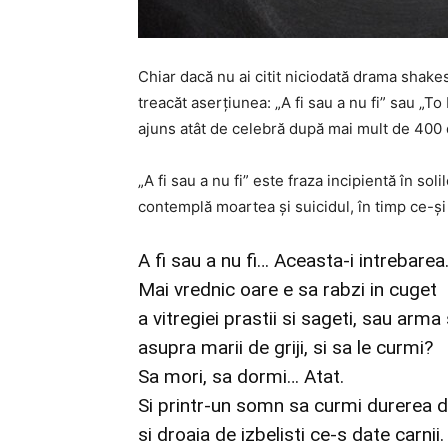
Chiar dacă nu ai citit niciodată drama shak
treacăt aserțiunea: „A fi sau a nu fi” sau „T
ajuns atât de celebră după mai mult de 400 d
„A fi sau a nu fi” este fraza incipientă în sol
contemplă moartea și suicidul, în timp ce-și
A fi sau a nu fi… Aceasta-i intrebarea
Mai vrednic oare e sa rabzi in cuget
a vitregiei prastii si sageti, sau arma 
asupra marii de griji, si sa le curmi?
Sa mori, sa dormi… Atat.
Si printr-un somn sa curmi durerea d
si droaia de izbelisti ce-s date carnii.