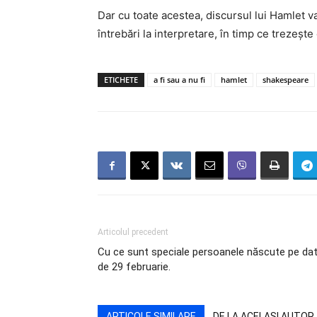
Dar cu toate acestea, discursul lui Hamlet va
întrebări la interpretare, în timp ce trezește e
ETICHETE
a fi sau a nu fi
hamlet
shakespeare
Articolul precedent
Cu ce sunt speciale persoanele născute pe da
de 29 februarie.
ARTICOLE SIMILARE
DE LA ACELAȘI AUTOR