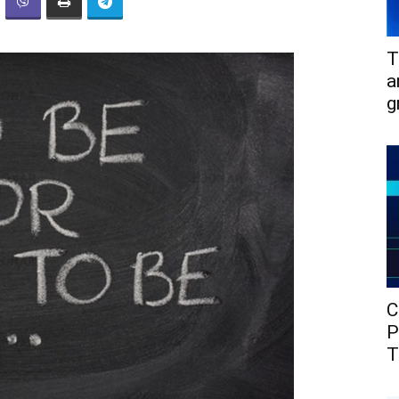
T
a
g
C
P
T