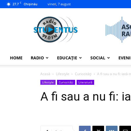
C
27.7
vineri, 7 august
Chișinău
studentus.md
HOME
RADIO
EDUCAȚIE
SOCIAL
EVEN
Acasă
Lifestyle
Curiozități
A fi sau a nu fi: iată
Lifestyle
Curiozități
Literatură
A fi sau a nu fi: 