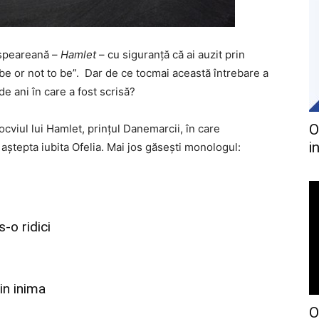
espeareană –
Hamlet
– cu siguranță că ai auzit prin
o be or not to be”. Dar de ce tocmai această întrebare a
e ani în care a fost scrisă?
O
ilocviul lui Hamlet, prințul Danemarcii, în care
i
 aștepta iubita Ofelia. Mai jos găsești monologul:
.
s-o ridici
in inima
O