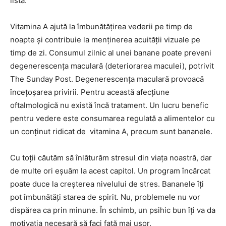
listă.
Vitamina A ajută la îmbunătățirea vederii pe timp de
noapte și contribuie la menținerea acuității vizuale pe
timp de zi. Consumul zilnic al unei banane poate preveni
degenerescența maculară (deteriorarea maculei), potrivit
The Sunday Post. Degenerescența maculară provoacă
încețoșarea privirii. Pentru această afecțiune
oftalmologică nu există încă tratament. Un lucru benefic
pentru vedere este consumarea regulată a alimentelor cu
un conținut ridicat de vitamina A, precum sunt bananele.
Cu toții căutăm să înlăturăm stresul din viața noastră, dar
de multe ori eșuăm la acest capitol. Un program încărcat
poate duce la creșterea nivelului de stres. Bananele îți
pot îmbunătăți starea de spirit. Nu, problemele nu vor
dispărea ca prin minune. În schimb, un psihic bun îți va da
motivația necesară să faci față mai ușor.