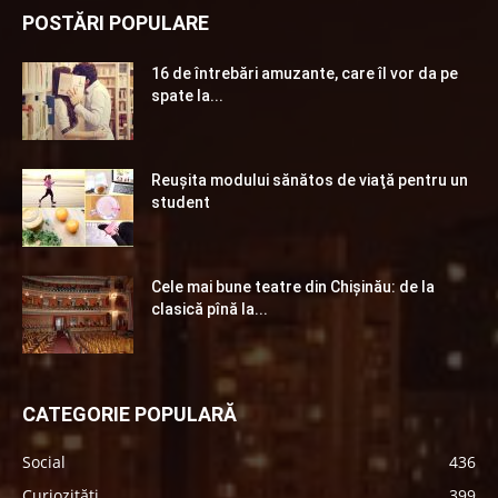
POSTĂRI POPULARE
16 de întrebări amuzante, care îl vor da pe
spate la...
Reuşita modului sănătos de viaţă pentru un
student
Cele mai bune teatre din Chişinău: de la
clasică pînă la...
CATEGORIE POPULARĂ
Social
436
Curiozități
399