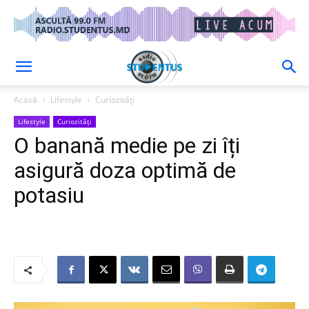
Acasă
Lifestyle
Curiozități
Lifestyle
Curiozități
O banană medie pe zi îți
asigură doza optimă de
potasiu