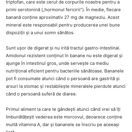
triptofan, care este cerut de corpurile noastre pentru a
primi serotonină („hormonul fericirii”). În medie, fiecare
banană conține aproximativ 27 mg de magneziu. Acest
mineral este responsabil pentru producerea unei bune
dispoziții și a unui somn sănătos.
Sunt ușor de digerat și nu irită tractul gastro-intestinal.
Amidonul rezistent conținut în banane nu este digerat și
ajunge în intestinul gros, unde servește ca mediu
nutrițional eficient pentru bacteriile sănătoase. Bananele
pot fi consumate atunci când o persoană are gastrită și
arsuri la stomac și restabilește mineralele pierdute atunci
când o persoană suferă de diaree.
Primul aliment la care te gândești atunci când vrei să îți
îmbunătățești vederea este morcovul, deoarece conține
multă vitamina A, dar și bananele se înscriu pe aceeași