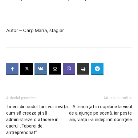
Autor – Carp Maria, stagiar
Articolul precedent
Articolul următor
Tinerii din sudul țării vor învăța
A renunțat în copilărie la visul
cum să creeze și să
de a ajunge pe scenă, iar peste
administreze o afacere în
ani, viața i-a îndeplinit dorințele
cadrul „Taberei de
antreprenoriat”.