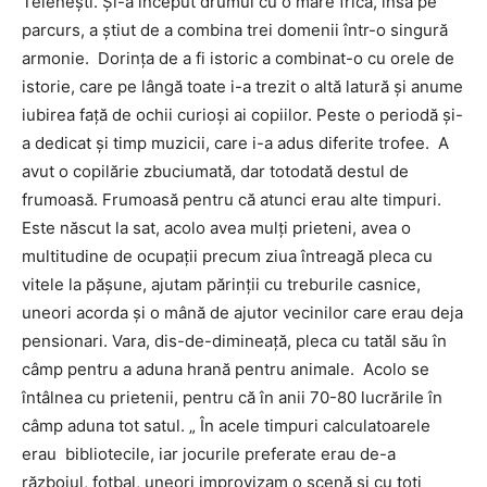
Telenești. Și-a început drumul cu o mare frică, însă pe
parcurs, a știut de a combina trei domenii într-o singură
armonie. Dorința de a fi istoric a combinat-o cu orele de
istorie, care pe lângă toate i-a trezit o altă latură și anume
iubirea față de ochii curioși ai copiilor. Peste o periodă și-
a dedicat și timp muzicii, care i-a adus diferite trofee. A
avut o copilărie zbuciumată, dar totodată destul de
frumoasă. Frumoasă pentru că atunci erau alte timpuri.
Este născut la sat, acolo avea mulți prieteni, avea o
multitudine de ocupații precum ziua întreagă pleca cu
vitele la pășune, ajutam părinții cu treburile casnice,
uneori acorda și o mână de ajutor vecinilor care erau deja
pensionari. Vara, dis-de-dimineață, pleca cu tatăl său în
câmp pentru a aduna hrană pentru animale. Acolo se
întâlnea cu prietenii, pentru că în anii 70-80 lucrările în
câmp aduna tot satul. „ În acele timpuri calculatoarele
erau bibliotecile, iar jocurile preferate erau de-a
războiul, fotbal, uneori improvizam o scenă și cu toți