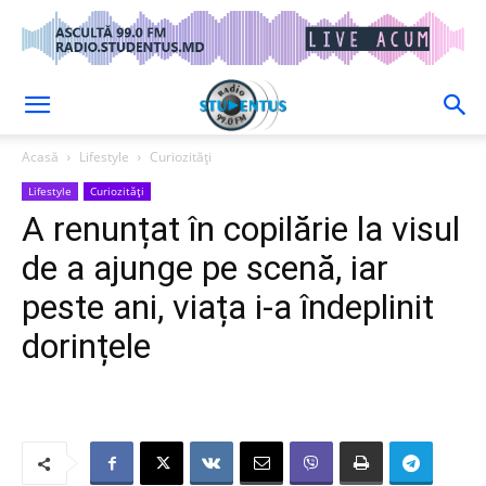
Acasă
Lifestyle
Curiozități
Lifestyle
Curiozități
A renunțat în copilărie la visul
de a ajunge pe scenă, iar
peste ani, viața i-a îndeplinit
dorințele