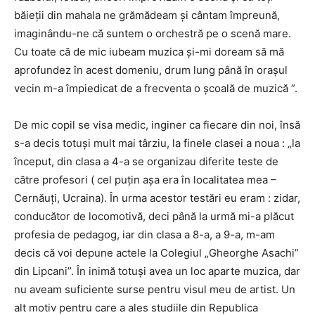
băieții din mahala ne grămădeam și cântam împreună,
imaginându-ne că suntem o orchestră pe o scenă mare.
Cu toate că de mic iubeam muzica și-mi doream să mă
aprofundez în acest domeniu, drum lung până în orașul
vecin m-a împiedicat de a frecventa o școală de muzică ”.
De mic copil se visa medic, inginer ca fiecare din noi, însă
s-a decis totuși mult mai târziu, la finele clasei a noua : „la
început, din clasa a 4-a se organizau diferite teste de
către profesori ( cel puțin așa era în localitatea mea –
Cernăuți, Ucraina). În urma acestor testări eu eram : zidar,
conducător de locomotivă, deci până la urmă mi-a plăcut
profesia de pedagog, iar din clasa a 8-a, a 9-a, m-am
decis că voi depune actele la Colegiul „Gheorghe Asachi”
din Lipcani”. În inimă totuși avea un loc aparte muzica, dar
nu aveam suficiente surse pentru visul meu de artist. Un
alt motiv pentru care a ales studiile din Republica