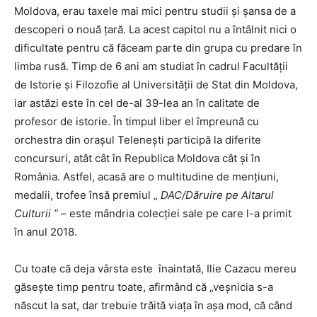
Moldova, erau taxele mai mici pentru studii și șansa de a
descoperi o nouă țară. La acest capitol nu a întâlnit nici o
dificultate pentru că făceam parte din grupa cu predare în
limba rusă. Timp de 6 ani am studiat în cadrul Facultății
de Istorie și Filozofie al Universității de Stat din Moldova,
iar astăzi este în cel de-al 39-lea an în calitate de
profesor de istorie. În timpul liber el împreună cu
orchestra din orașul Telenești participă la diferite
concursuri, atât cât în Republica Moldova cât și în
România. Astfel, acasă are o multitudine de mențiuni,
medalii, trofee însă premiul „
DAC/Dăruire pe Altarul
Culturii ” –
este mândria colecției sale pe care l-a primit
în anul 2018.
Cu toate că deja vârsta este înaintată, Ilie Cazacu mereu
găsește timp pentru toate, afirmând că „veșnicia s-a
născut la sat, dar trebuie trăită viața în așa mod, că când