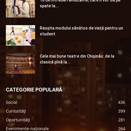
16 de întrebări amuzante, care îl vor da pe
spate la...
Reuşita modului sănătos de viaţă pentru un
student
Cele mai bune teatre din Chişinău: de la
clasică pînă la...
CATEGORIE POPULARĂ
Social
436
Curiozități
399
Oportunități
281
Evenimente-naționale
264