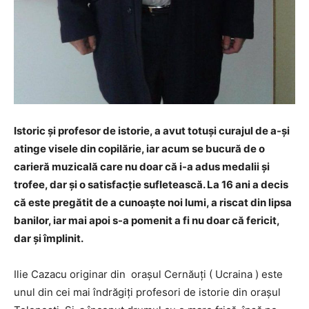
Istoric și profesor de istorie, a avut totuși curajul de a-și
atinge visele din copilărie, iar acum se bucură de o
carieră muzicală care nu doar că i-a adus medalii și
trofee, dar și o satisfacție sufletească.
La 16 ani a decis
că este pregătit de a cunoaște noi lumi, a riscat din lipsa
banilor, iar mai apoi s-a pomenit a fi nu doar că fericit,
dar și împlinit.
Ilie Cazacu originar din orașul Cernăuți ( Ucraina ) este
unul din cei mai îndrăgiți profesori de istorie din orașul