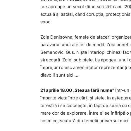
are aproape un secol (fiind scrisă în anii ‘2
actuală și astăzi, când corupția, protecțion
exod.
Zoia Denisovna, femeie de afaceri organize
paravanul unui atelier de modă. Zoia benefici
Semenovici Gus. Niște interlopi chinezi fac t
strecoară Zoiei sub piele. La apogeu, unul di
Împrejur roiesc amenințător reprezentanți obsc
diavolii sunt aici…„
21 aprilie 18.00
„Steaua fără nume”
Într-un 
împarte viața între cărți și stele. In așteptar
terestră i se ciocnește, în fapt de seară cu c
mare dor de explorare. Între ei se înfiripă 
cosmice, scutură din temelii universul micii