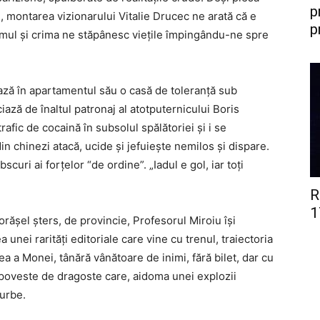
p
0), montarea vizionarului Vitalie Drucec ne arată că e
p
ismul și crima ne stăpânesc viețile împingându-ne spre
ază în apartamentul său o casă de toleranță sub
ază de înaltul patronaj al atotputernicului Boris
rafic de cocaină în subsolul spălătoriei și i se
n chinezi atacă, ucide și jefuiește nemilos și dispare.
uri ai forțelor “de ordine”. „Iadul e gol, iar toți
R
1
orășel șters, de provincie, Profesorul Miroiu își
ea unei rarități editoriale care vine cu trenul, traiectoria
ea a Monei, tânără vânătoare de inimi, fără bilet, dar cu
o poveste de dragoste care, aidoma unei explozii
 urbe.