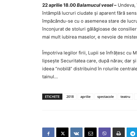
22 aprilie 18.00
Balamucul vesel –
Undeva, î
întâmplă lucruri ciudate şi aparent fără sen
împăcându-se cu o asemenea stare de lucru
înconjurat de stoluri gălăgioase de consilieri
mai mult iubirea maselor, e nevoie de mister
Împotriva legilor firii, Lupii se înfrăţesc cu 
lipseşte Securitatea care, după nărav, dar şi
ideea “nobilă” distribuind în rolurile centrale
tainul…
ETICHETE
2018
aprilie
spectacole
teatru