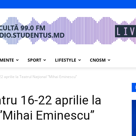
IMENTE
SPORT
LIFESTYLE
CNOSM
2 aprilie la Teatrul Național ”Mihai Eminescu”
ru 16-22 aprilie la
 ”Mihai Eminescu”