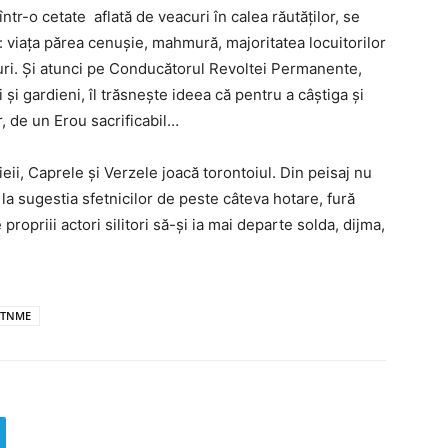
ntr-o cetate aflată de veacuri în calea răutăţilor, se
s: viaţa părea cenuşie, mahmură, majoritatea locuitorilor
ri. Şi atunci pe Conducătorul Revoltei Permanente,
 şi gardieni, îl trăsneşte ideea că pentru a câştiga şi
, de un Erou sacrificabil…
Mieii, Caprele şi Verzele joacă torontoiul. Din peisaj nu
 la sugestia sfetnicilor de peste câteva hotare, fură
 propriii actori silitori să-şi ia mai departe solda, dijma,
TNME