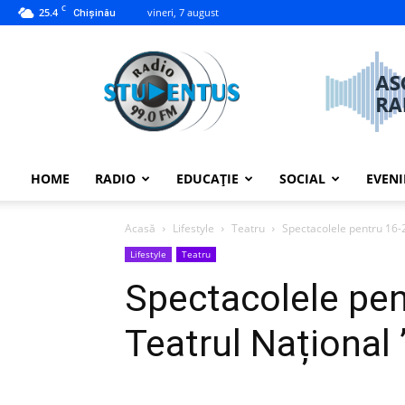
C
25.4
vineri, 7 august
Chișinău
studentus.md
HOME
RADIO
EDUCAȚIE
SOCIAL
EVEN
Acasă
Lifestyle
Teatru
Spectacolele pentru 16-2
Lifestyle
Teatru
Spectacolele pent
Teatrul Național