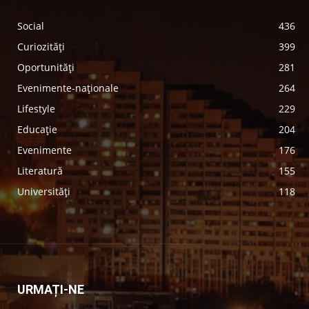
Social
436
Curiozități
399
Oportunități
281
Evenimente-naționale
264
Lifestyle
229
Educație
204
Evenimente
176
Literatură
155
Universități
118
URMAȚI-NE