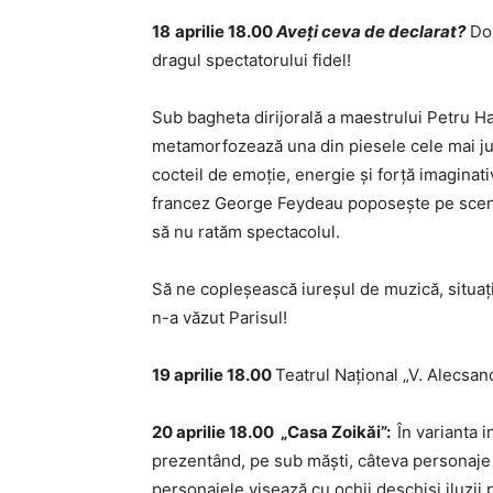
1
8
aprilie 1
8
.00
Aveţi ceva de declarat?
Doa
dragul spectatorului fidel!
Sub bagheta dirijorală a maestrului Petru Ha
metamorfozează una din piesele cele mai ju
cocteil de emoţie, energie și forţă imaginat
francez George Feydeau poposește pe scena 
să nu ratăm spectacolul.
Să ne copleșească iureșul de muzică, situaţ
n-a văzut Parisul!
19 aprilie 18.00
Teatrul Naţional „V. Alecsan
20 aprilie 18.00
„Casa Zoikăi”:
În varianta 
prezentând, pe sub măști, câteva personaje
personajele visează cu ochii deschiși iluzii 