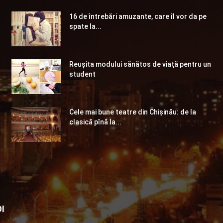
16 de întrebări amuzante, care îl vor da pe
spate la...
Reuşita modului sănătos de viaţă pentru un
student
Cele mai bune teatre din Chişinău: de la
clasică pînă la...
I