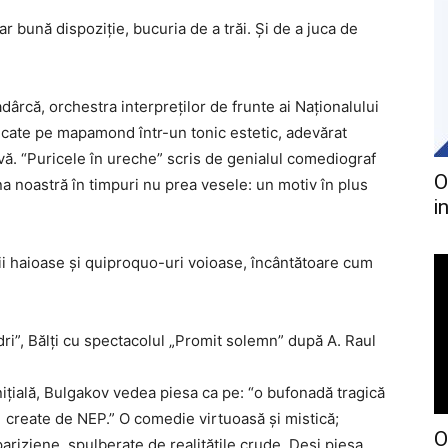
r bună dispoziţie, bucuria de a trăi. Și de a juca de
dârcă, orchestra interpreţilor de frunte ai Naţionalului
cate pe mapamond într-un tonic estetic, adevărat
ivă. “Puricele în ureche” scris de genialul comediograf
O
noastră în timpuri nu prea vesele: un motiv în plus
i
ii haioase și quiproquo-uri voioase, încântătoare cum
dri”, Bălţi cu spectacolul „Promit solemn” după A. Raul
inițială, Bulgakov vedea piesa ca pe: “o bufonadă tragică
 create de NEP.” O comedie virtuoasă și mistică;
O
pariziene, spulberate de realitățile crude. Deși piesa