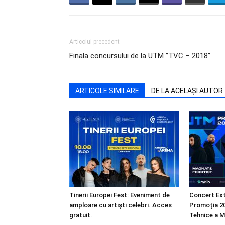
Articolul precedent
Finala concursului de la UTM ”TVC – 2018”
ARTICOLE SIMILARE
DE LA ACELAȘI AUTOR
Tinerii Europei Fest: Eveniment de
Concert Ext
amploare cu artiști celebri. Acces
Promoția 20
gratuit.
Tehnice a M