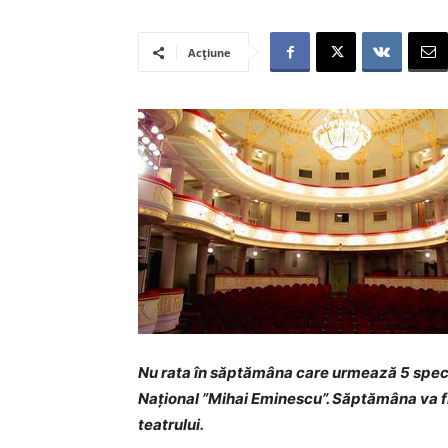
Acțiune
Nu rata în săptămâna care urmează 5 spect
Național ”Mihai Eminescu”. Săptămâna va fi p
teatrului.