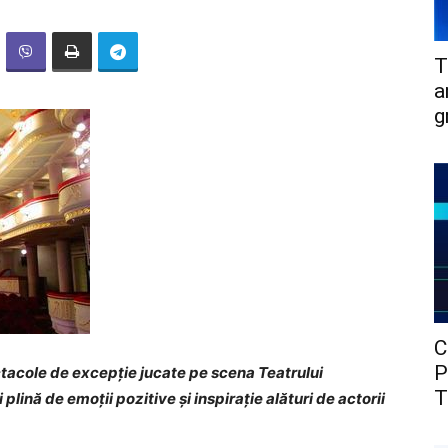
T
a
g
C
P
acole de excepție jucate pe scena Teatrului
T
lină de emoții pozitive și inspirație alături de actorii