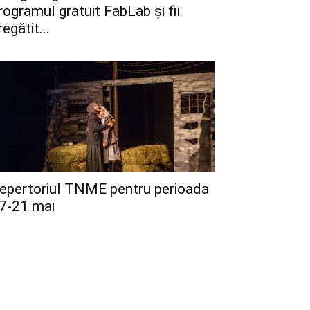
rogramul gratuit FabLab și fii
regătit...
epertoriul TNME pentru perioada
7-21 mai