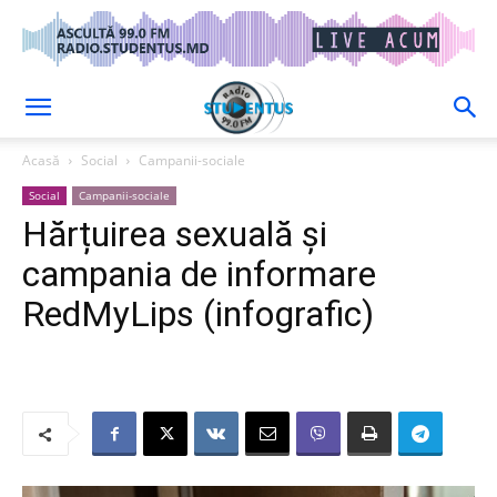
Acasă
Social
Campanii-sociale
Social
Campanii-sociale
Hărțuirea sexuală și
campania de informare
RedMyLips (infografic)