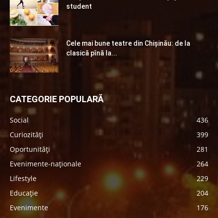
student
Cele mai bune teatre din Chişinău: de la
clasică pînă la...
CATEGORIE POPULARĂ
Social
436
Curiozități
399
Oportunități
281
Evenimente-naționale
264
Lifestyle
229
Educație
204
Evenimente
176