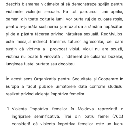
deschis blamarea victimelor și să demonstreze sprijin pentru
victimele violenței sexuale. Pe tot parcursul lunii aprilie,
oameni din toate colțurile lumii vor purta ruj de culoare roșie,
pentru a-și arăta susținerea și refuzul de a rămâne nepăsători
și de a păstra tăcerea privind hărțuirea sexuală. RedMyLips
este mesajul indirect transmis tuturor agresorilor, cei care
susțin că victima a provocat violul. Violul nu are scuză,
victima nu poate fi vinovată , indiferent de culoarea buzelor,
lungimea fustei purtate sau decolteu.
În acest sens Organizația pentru Securitate și Cooperare în
Europa a făcut publice urmatorele date conform studiului
realizat privind violența împotriva femeilor:
Violența împotriva femeilor în Moldova reprezintă o
îngrijorare semnificativă. Trei din patru femei (76%)
consideră că violența împotriva femeilor este un lucru