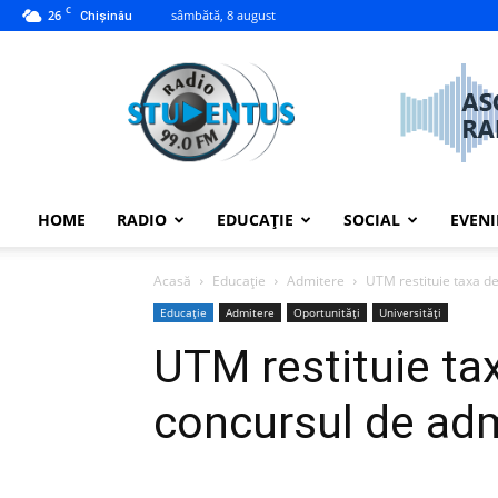
C
26
sâmbătă, 8 august
Chișinău
studentus.md
HOME
RADIO
EDUCAȚIE
SOCIAL
EVEN
Acasă
Educație
Admitere
UTM restituie taxa de
Educație
Admitere
Oportunități
Universități
UTM restituie tax
concursul de ad