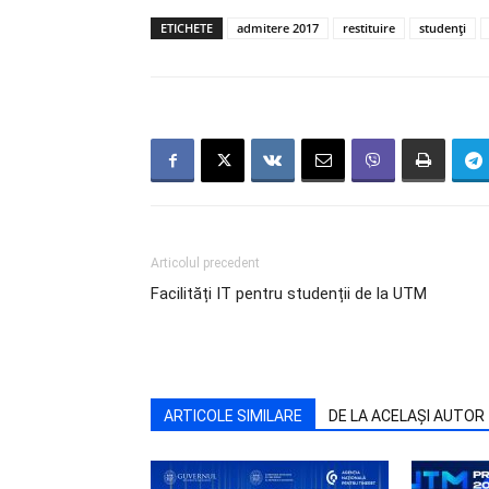
ETICHETE
admitere 2017
restituire
studenți
Articolul precedent
Facilități IT pentru studenții de la UTM
ARTICOLE SIMILARE
DE LA ACELAȘI AUTOR