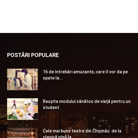
POSTĂRI POPULARE
16 de întrebări amuzante, care îl vor da pe
spate la...
Reuşita modului sănătos de viaţă pentru un
student
Cele mai bune teatre din Chişinău: de la
clasică pînă la...