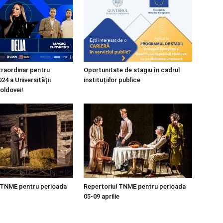
raordinar pentru
Oportunitate de stagiu în cadrul
24 a Universității
instituțiilor publice
oldovei!
 TNME pentru perioada
Repertoriul TNME pentru perioada
05-09 aprilie