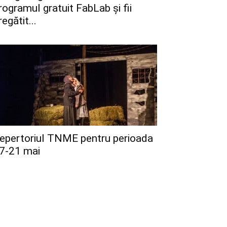
rogramul gratuit FabLab și fii
regătit...
epertoriul TNME pentru perioada
7-21 mai