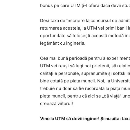
bonus pe care UTM ți-l oferă dacă devii stud
Deși taxa de înscriere la concursul de admite
returnarea acesteia, la UTM vei primi banii î
oportunitate să folosești această metodă ine
legământ cu ingineria.
Cea mai bună perioadă pentru a experimenta ș
UTM vei reuși să legi noi prietenii, să relațio
calităţile personale, supranumite și softskills
bine cotată pe piața muncii. Noi, la Univers
trebuie nu doar să fie racordată la piața munc
pieța muncii, pentru că aici se „dă viață” uno
creează viitorul!
Vino la UTM să devii inginer! Și nu uita: tax