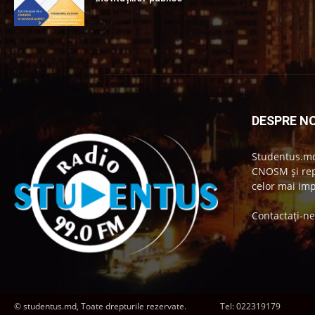
DESPRE NO
Studentus.md
CNOSM și repr
celor mai imp
Contactați-n
© studentus.md, Toate drepturile rezervate.
Tel:
022319179