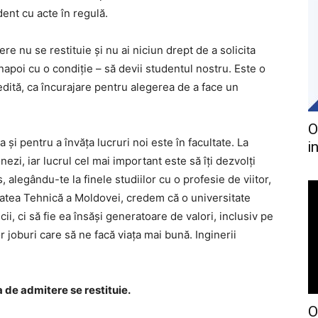
ent cu acte în regulă.
re nu se restituie și nu ai niciun drept de a solicita
napoi cu o condiție – să devii studentul nostru. Este o
dită, ca încurajare pentru alegerea de a face un
O
i pentru a învăța lucruri noi este în facultate. La
i
nezi, iar lucrul cel mai important este să îţi dezvolţi
, alegându-te la finele studiilor cu o profesie de viitor,
itatea Tehnică a Moldovei, credem că o universitate
ii, ci să fie ea însăși generatoare de valori, inclusiv pe
r joburi care să ne facă viața mai bună. Inginerii
a de admitere se restituie.
O