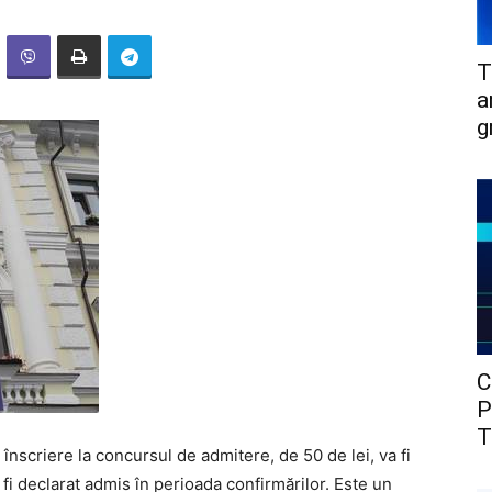
T
a
g
C
P
T
înscriere la concursul de admitere, de 50 de lei, va fi
i fi declarat admis în perioada confirmărilor. Este un