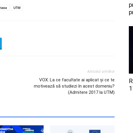
p
taxa
UTM
p
Articolul următor
VOX: La ce facultate ai aplicat și ce te
R
motivează să studiezi în acest domeniu?
1
(Admitere 2017 la UTM)