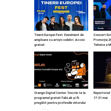
Tinerii Europei Fest: Eveniment de
Concert Ext
amploare cu artiști celebri. Acces
Promoția 20
gratuit.
Tehnice a M
Orange Digital Center: Înscrie-te la
Repertoriul
programul gratuit FabLab și fii
17-21 mai
pregătit pentru profesiile viitorului