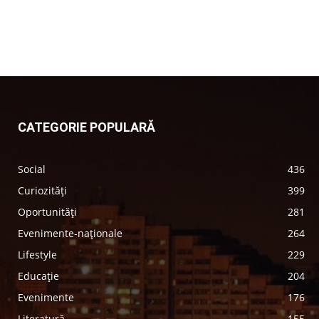
CATEGORIE POPULARĂ
Social
436
Curiozități
399
Oportunități
281
Evenimente-naționale
264
Lifestyle
229
Educație
204
Evenimente
176
Literatură
155