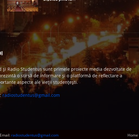
I
 și Radio Studentus sunt primele proiecte media dezvoltate de
ezintă o sursă de informare și o platformă de reflectare a
ortante aspecte ale vieții studențești.
e:
radiostudentus@gmail.com
Email:
radiostudentus@gmail.com
Home