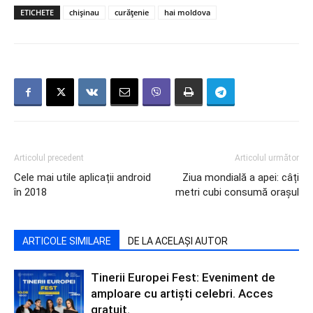
ETICHETE
chișinau
curățenie
hai moldova
Articolul precedent
Articolul următor
Cele mai utile aplicații android
Ziua mondială a apei: câți
în 2018
metri cubi consumă orașul
ARTICOLE SIMILARE
DE LA ACELAȘI AUTOR
Tinerii Europei Fest: Eveniment de
amploare cu artiști celebri. Acces
gratuit.