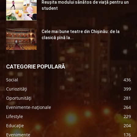
Reuşita modului sănătos de viaţă pentru un
student
Cele mai bune teatre din Chişinău: de la
clasică pînă la...
CATEGORIE POPULARĂ
Social
436
Curiozități
399
Oportunități
281
Evenimente-naționale
264
Lifestyle
229
Educație
204
Evenimente
176