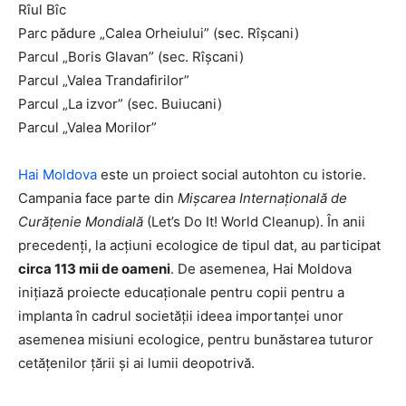
Rîul Bîc
Parc pădure „Calea Orheiului” (sec. Rîşcani)
Parcul „Boris Glavan” (sec. Rîşcani)
Parcul „Valea Trandafirilor”
Parcul „La izvor” (sec. Buiucani)
Parcul „Valea Morilor”
Hai Moldova
este un proiect social autohton cu istorie.
Campania face parte din
Mișcarea Internațională de
Curățenie Mondială
(Let’s Do It! World Cleanup). În anii
precedenți, la acțiuni ecologice de tipul dat, au participat
circa 113 mii de oameni
. De asemenea, Hai Moldova
inițiază proiecte educaționale pentru copii pentru a
implanta în cadrul societății ideea importanței unor
asemenea misiuni ecologice, pentru bunăstarea tuturor
cetățenilor țării și ai lumii deopotrivă.