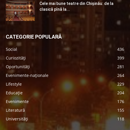
Cele mai bune teatre din Chişinău: de la
clasică pînă la...
CATEGORIE POPULARĂ
Social
436
Curiozități
399
Oportunități
281
Evenimente-naționale
264
Lifestyle
229
Educație
204
Evenimente
176
Literatură
155
Universități
118