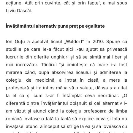
acțiune. Atât prin cuvinte, cât și prin fapte”, a mai spus
Liviu Dascăl.
Învățământul alternativ pune preț pe egalitate
Ion Guțu a absolvit liceul „Waldorf” în 2010. Spune că
studiile pe care le-a făcut aici l-au ajutat să privească
lucrurile din diferite unghiuri și să se simtă mai liber și
mai încrezător. Tânărul își amintește că mare i-a fost
mirarea când, după absolvirea liceului și admiterea la
colegiul de medicină, a intrat în clasă, a mers la
profesoară și i-a întins mâna să o salute, dânsa s-a uitat
la el ca și cum s-ar fi întâmplat ceva neordinar. „O
diferență dintre învățământul obișnuit și cel alternativ l-
am văzut și atunci când la colegiu profesoara de limba
română invitase o fată la tablă să explice ceva și fata nu
învățase, atunci a început să strige la ea și să lovească cu