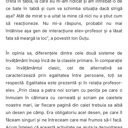
creta în tablă, la care eu m-am ridicat și am întrebat-o de
ce bate în tablă și cum va schimba situația dacă strigă
așa? Atât de mirat s-a uitat la mine că nici nu a știut cum
să reacționeze. Nu mi-a răspuns, probabil nu mai
întâlnise așa gen de interacțiune elev-profesor și a lăsat
fata să meargă la loc”, a povestit Ion Guțu.
În opinia sa, diferențele dintre cele două sisteme de
învățământ încep încă de la clasele primare. În comparație
cu învățământul clasic, cel de alternativă se
caracterizează prin egalitatea între persoane, toți se
respectă. Egalitatea este prezentă și în relația profesor-
elev. „Prin clasa a patra noi scriam cu penița pe care o
înmuiam în călimara cu cerneală și scriam pe caietele
noastre mari, iar fiecare pagină din caiet trebuia sa aibă
un desen pe câmp. Era obligatoriu acel desen, pe care îl
făceam singuri și ne întreceam care mai frumos să-l facă.
Acum înțeleg că această activitate ne ajuta la dezvoltarea