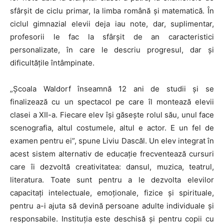
sfârșit de ciclu primar, la limba română și matematică. În
ciclul gimnazial elevii deja iau note, dar, suplimentar,
profesorii le fac la sfârșit de an caracteristici
personalizate, în care le descriu progresul, dar și
dificultățile întâmpinate.
„Școala Waldorf înseamnă 12 ani de studii și se
finalizează cu un spectacol pe care îl montează elevii
clasei a XII-a. Fiecare elev își găsește rolul său, unul face
scenografia, altul costumele, altul e actor. E un fel de
examen pentru ei”, spune Liviu Dascăl. Un elev integrat în
acest sistem alternativ de educație frecventează cursuri
care îi dezvoltă creativitatea: dansul, muzica, teatrul,
literatura. Toate sunt pentru a le dezvolta elevilor
capacitați intelectuale, emoționale, fizice și spirituale,
pentru a-i ajuta să devină persoane adulte individuale și
responsabile. Instituția este deschisă și pentru copii cu