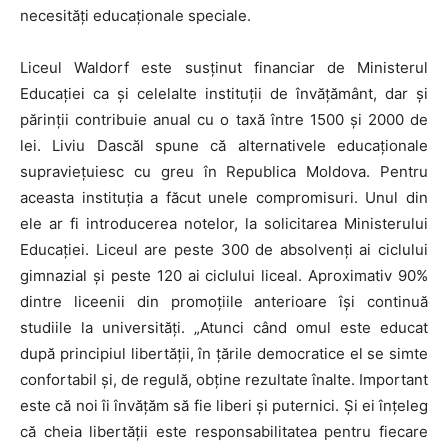
necesități educaționale speciale.
Liceul Waldorf este susținut financiar de Ministerul
Educației ca și celelalte instituții de învățământ, dar și
părinții contribuie anual cu o taxă între 1500 și 2000 de
lei. Liviu Dascăl spune că alternativele educaționale
supraviețuiesc cu greu în Republica Moldova. Pentru
aceasta instituția a făcut unele compromisuri. Unul din
ele ar fi introducerea notelor, la solicitarea Ministerului
Educației. Liceul are peste 300 de absolvenți ai ciclului
gimnazial și peste 120 ai ciclului liceal. Aproximativ 90%
dintre liceenii din promoțiile anterioare își continuă
studiile la universități. „Atunci când omul este educat
după principiul libertății, în țările democratice el se simte
confortabil și, de regulă, obține rezultate înalte. Important
este că noi îi învățăm să fie liberi și puternici. Și ei înțeleg
că cheia libertății este responsabilitatea pentru fiecare