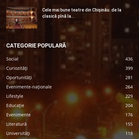
Cele mai bune teatre din Chişinău: de la
clasică pînă la...
CATEGORIE POPULARĂ
Social
436
Curiozități
399
Oportunități
281
Evenimente-naționale
264
Lifestyle
229
Educație
204
Evenimente
176
Literatură
155
Universități
118