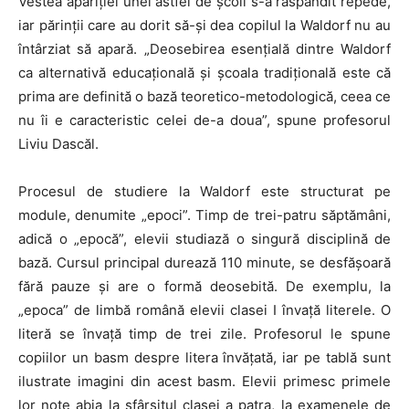
Vestea apariției unei astfel de școli s-a răspândit repede,
iar părinții care au dorit să-și dea copilul la Waldorf nu au
întârziat să apară. „Deosebirea esențială dintre Waldorf
ca alternativă educațională și școala tradițională este că
prima are definită o bază teoretico-metodologică, ceea ce
nu îi e caracteristic celei de-a doua”, spune profesorul
Liviu Dascăl.
Procesul de studiere la Waldorf este structurat pe
module, denumite „epoci”. Timp de trei-patru săptămâni,
adică o „epocă”, elevii studiază o singură disciplină de
bază. Cursul principal durează 110 minute, se desfășoară
fără pauze și are o formă deosebită. De exemplu, la
„epoca” de limbă română elevii clasei I învață literele. O
literă se învață timp de trei zile. Profesorul le spune
copiilor un basm despre litera învățată, iar pe tablă sunt
ilustrate imagini din acest basm. Elevii primesc primele
lor note abia la sfârșitul clasei a patra, la examenele de