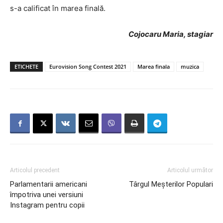
s-a calificat în marea finală.
Cojocaru Maria, stagiar
ETICHETE
Eurovision Song Contest 2021
Marea finala
muzica
Articolul precedent
Articolul următor
Parlamentarii americani
Târgul Meșterilor Populari
împotriva unei versiuni
Instagram pentru copii