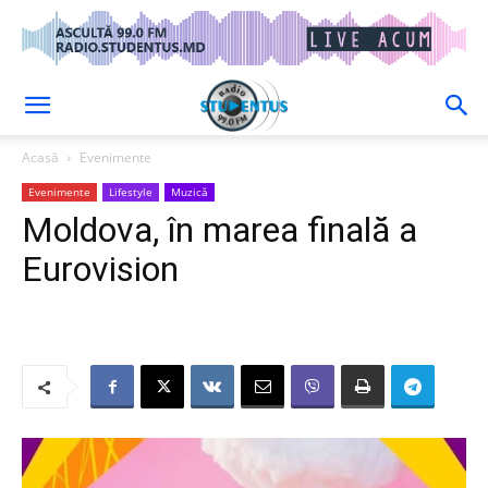
Acasă
Evenimente
Evenimente
Lifestyle
Muzică
Moldova, în marea finală a
Eurovision