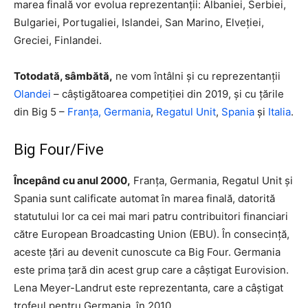
marea finală vor evolua reprezentanții: Albaniei, Serbiei,
Bulgariei, Portugaliei, Islandei, San Marino, Elveției,
Greciei, Finlandei.
Totodată, sâmbătă,
ne vom întâlni și cu reprezentanții
Olandei
– câștigătoarea competiției din 2019, și cu țările
din Big 5 –
Franța,
Germania
,
Regatul Unit
,
Spania
și
Italia
.
Big Four/Five
Începând cu anul 2000,
Franța, Germania, Regatul Unit și
Spania sunt calificate automat în marea finală, datorită
statutului lor ca cei mai mari patru contribuitori financiari
către European Broadcasting Union (EBU). În consecință,
aceste țări au devenit cunoscute ca Big Four. Germania
este prima țară din acest grup care a câștigat Eurovision.
Lena Meyer-Landrut este reprezentanta, care a câștigat
trofeul pentru Germania, în 2010.