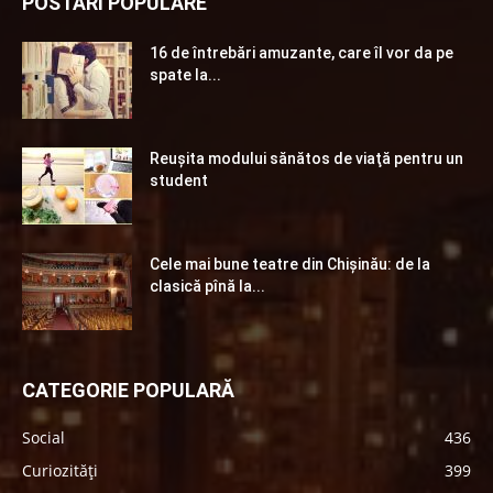
POSTĂRI POPULARE
16 de întrebări amuzante, care îl vor da pe
spate la...
Reuşita modului sănătos de viaţă pentru un
student
Cele mai bune teatre din Chişinău: de la
clasică pînă la...
CATEGORIE POPULARĂ
Social
436
Curiozități
399