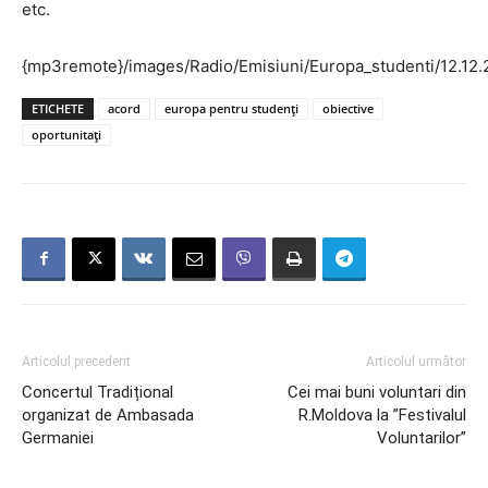
etc.
{mp3remote}/images/Radio/Emisiuni/Europa_studenti/12.
ETICHETE
acord
europa pentru studenți
obiective
oportunitați
Articolul precedent
Articolul următor
Concertul Tradițional
Cei mai buni voluntari din
organizat de Ambasada
R.Moldova la ”Festivalul
Germaniei
Voluntarilor”