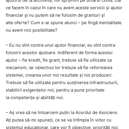
ajutorul de la altcineva, noi sprijinim pe umărul cuiva. Dar
ce facem în cazul în care nu avem aceste servicii și ajutor
financiar și nu putem să ne folosim de granturi și
alte oferte? Cum s-ar spune atunci – pe lîngă mentalitate
nu avem nici posibilitate?
– Eu nu sînt contra unui ajutor financiar, eu sînt contra
folosirii acestor ajutoare. Indiferent de forma acestui
ajutor – fie kredit, fie grant, trebuie să fie utilizate ca
mecanism, iar obiectvul lor trebuie să fie reformarea
sistemei, crearea unor noi rezultate și noi produceri.
Trebuie să fie utilizate pentru susținerea infrastructurii,
stabilirii exigențelor noi, pentru a pune prioritate
la competențe și abilități noi.
– Aș vrea să ne întoarcem puțin la Acordul de Asociere.
Ați putea să-mi spuneți, ce se va întîmpla în viitor cu
sistemul educaționar, care vor fi obiective, priorități noi,