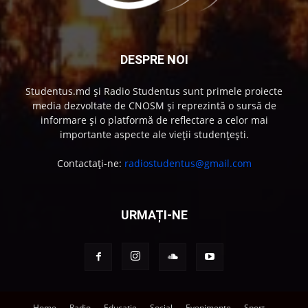
DESPRE NOI
Studentus.md și Radio Studentus sunt primele proiecte
media dezvoltate de CNOSM și reprezintă o sursă de
informare și o platformă de reflectare a celor mai
importante aspecte ale vieții studențești.
Contactați-ne:
radiostudentus@gmail.com
URMAȚI-NE
Home
Radio
Educație
Social
Evenimente
Sport