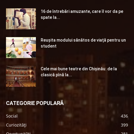
16 de întrebări amuzante, care îl vor da pe
spate la...
Reuşita modului sănătos de viaţă pentru un
student
Cele mai bune teatre din Chişinău: de la
clasică pînă la...
CATEGORIE POPULARĂ
Social
436
Curiozități
399
Oportunități
281