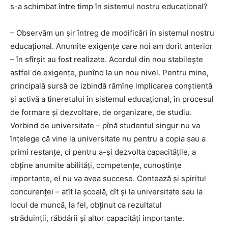
s-a schimbat între timp în sistemul nostru educațional?
– Observăm un șir întreg de modificări în sistemul nostru
educațional. Anumite exigențe care noi am dorit anterior
– în sfîrșit au fost realizate. Acordul din nou stabilește
astfel de exigențe, punînd la un nou nivel. Pentru mine,
principală sursă de izbindă rămîne implicarea conștientă
și activă a tineretului în sistemul educațional, în procesul
de formare și dezvoltare, de organizare, de studiu.
Vorbind de universitate – pînă studentul singur nu va
înțelege că vine la universitate nu pentru a copia sau a
primi restanțe, ci pentru a-și dezvolta capacitățile, a
obține anumite abilități, competențe, cunoștințe
importante, el nu va avea succese. Contează și spiritul
concurenței – atît la școală, cît și la universitate sau la
locul de muncă, la fel, obținut ca rezultatul
străduinții, răbdării și altor capacități importante.