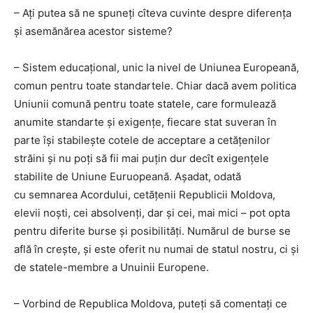
– Ați putea să ne spuneți cîteva cuvinte despre diferența
și asemănărea acestor sisteme?
– Sistem educațional, unic la nivel de Uniunea Europeană,
comun pentru toate standartele. Chiar dacă avem politica
Uniunii comună pentru toate statele, care formulează
anumite standarte și exigențe, fiecare stat suveran în
parte își stabilește cotele de acceptare a cetățenilor
străini și nu poți să fii mai puțin dur decît exigențele
stabilite de Uniune Euruopeană. Așadat, odată
cu semnarea Acordului, cetățenii Republicii Moldova,
elevii noști, cei absolvenți, dar și cei, mai mici – pot opta
pentru diferite burse și posibilități. Numărul de burse se
află în crește, și este oferit nu numai de statul nostru, ci și
de statele-membre a Unuinii Europene.
– Vorbind de Republica Moldova, puteți să comentați ce