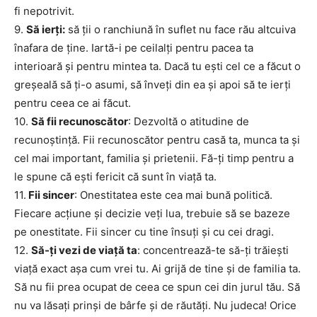
fi nepotrivit.
9.
Să ierţi:
să ţii o ranchiună în suflet nu face rău altcuiva
înafara de ţine. Iartă-i pe ceilalţi pentru pacea ta
interioară şi pentru mintea ta. Dacă tu eşti cel ce a făcut o
greşeală să ţi-o asumi, să înveţi din ea şi apoi să te ierţi
pentru ceea ce ai făcut.
10.
Să fii recunoscător
: Dezvoltă o atitudine de
recunoştinţă. Fii recunoscător pentru casă ta, munca ta şi
cel mai important, familia şi prietenii. Fă-ţi timp pentru a
le spune că eşti fericit că sunt în viaţă ta.
11.
Fii sincer
: Onestitatea este cea mai bună politică.
Fiecare acţiune şi decizie veţi lua, trebuie să se bazeze
pe onestitate. Fii sincer cu tine însuţi şi cu cei dragi.
12.
Să-ţi vezi de viaţă ta
: concentrează-te să-ţi trăieşti
viaţă exact aşa cum vrei tu. Ai grijă de tine şi de familia ta.
Să nu fii prea ocupat de ceea ce spun cei din jurul tău. Să
nu va lăsaţi prinşi de bârfe şi de răutăţi. Nu judeca! Orice