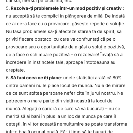
dansul, mersul pe bicicletă, etc.
5.
Rezolva-ţi problemele într-un mod pozitiv şi creativ
:
nu acceptă să te complici în plângerea de milă. De îndată
ce ai de-a face cu o provocare, găseşte repede o soluţie.
Nu lasă problemele să-ţi afecteze starea ta de spirit, să
priviţi fiecare obstacol cu care va confruntaţi că pe o
provocare sau o oportunitate de a găsi o soluţie pozitivă,
de a face o schimbare pozitivă – o rezolvare! Învaţă să ai
încredere în instinctele tale, aproape întotdeauna au
dreptate.
6.
Să faci ceea ce îţi place
: unele statistici arată că 80%
dintre oameni nu le place locul de muncă. Nu e de mirare
de ce sunt atâtea persoane nefericite în jurul nostru. Ne
petrecem o mare parte din viaţă noastră la locul de
muncă. Alegeți o carieră de care să va bucuraţi – nu se
merită să ai bani în plus la un loc de muncă pe care îl
deteşti, în viitor această nemulţumire se poate transforma
într-o boală ocupaţională. Fă-ţi timp să te bucuri de