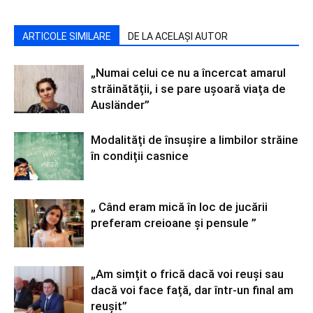
ARTICOLE SIMILARE
DE LA ACELAȘI AUTOR
„Numai celui ce nu a încercat amarul
străinătății, i se pare ușoară viața de
Ausländer”
Modalități de însușire a limbilor străine
în condiții casnice
„ Când eram mică în loc de jucării
preferam creioane și pensule ”
„Am simțit o frică dacă voi reuși sau
dacă voi face față, dar într-un final am
reușit”