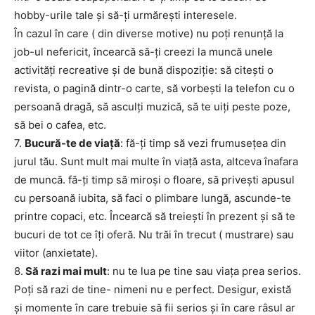
hobby-urile tale şi să-ţi urmăreşti interesele.
În cazul în care ( din diverse motive) nu poţi renunţă la
job-ul nefericit, încearcă să-ţi creezi la muncă unele
activităţi recreative şi de bună dispoziţie: să citeşti o
revista, o pagină dintr-o carte, să vorbeşti la telefon cu o
persoană dragă, să asculţi muzică, să te uiţi peste poze,
să bei o cafea, etc.
7.
Bucură-te de viaţă
: fă-ţi timp să vezi frumuseţea din
jurul tău. Sunt mult mai multe în viaţă asta, altceva înafara
de muncă. fă-ţi timp să miroşi o floare, să priveşti apusul
cu persoană iubita, să faci o plimbare lungă, ascunde-te
printre copaci, etc. Încearcă să treiești în prezent şi să te
bucuri de tot ce îţi oferă. Nu trăi în trecut ( mustrare) sau
viitor (anxietate).
8.
Să razi mai mult
: nu te lua pe tine sau viaţa prea serios.
Poţi să razi de tine- nimeni nu e perfect. Desigur, există
şi momente în care trebuie să fii serios şi în care râsul ar