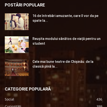
POSTĂRI POPULARE
16 de întrebări amuzante, care îl vor da pe
spate la...
Reuşita modului sănătos de viaţă pentru un
student
Cele mai bune teatre din Chişinău: de la
clasică pînă la...
CATEGORIE POPULARĂ
Social
436
Curiozități
399