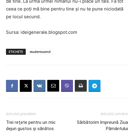
de tine. La urma urmei nimănui nu-i place un fals. Fă tot
ceea ce poţi mă bine pentru tine şi nu te pune niciodată
pe locul secund.
Sursa: ideigenerale.blogspot.com
ETICHETE
studentusmd
Articolul precedent
Articolul următor
Trei reţete pentru un mic
Sărbătorim împreună Ziua
dejun gustos şi sănătos
Pământului