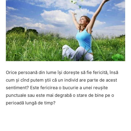
Orice persoană din lume îşi doreşte să fie fericită, însă
cum şi cînd putem ştii că un individ are parte de acest
sentiment? Este fericirea o bucurie a unei reuşite
punctuale sau este mai degrabă o stare de bine pe o
perioadă lungă de timp?