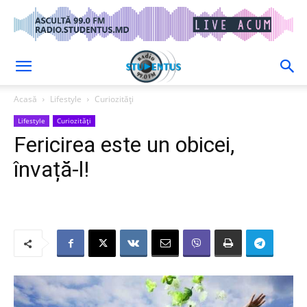
Acasă
Lifestyle
Curiozități
Lifestyle
Curiozități
Fericirea este un obicei,
învață-l!