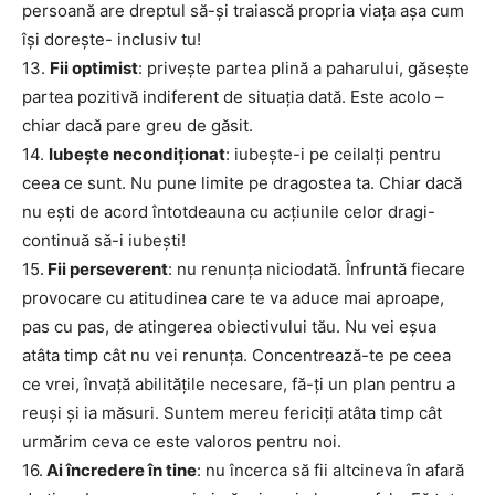
persoană are dreptul să-şi traiască propria viaţa aşa cum
își doreşte- inclusiv tu!
13.
Fii optimist
: priveşte partea plină a paharului, găseşte
partea pozitivă indiferent de situaţia dată. Este acolo –
chiar dacă pare greu de găsit.
14.
Iubeşte necondiţionat
: iubeşte-i pe ceilalţi pentru
ceea ce sunt. Nu pune limite pe dragostea ta. Chiar dacă
nu eşti de acord întotdeauna cu acţiunile celor dragi-
continuă să-i iubeşti!
15.
Fii perseverent
: nu renunţa niciodată. Înfruntă fiecare
provocare cu atitudinea care te va aduce mai aproape,
pas cu pas, de atingerea obiectivului tău. Nu vei eşua
atâta timp cât nu vei renunţa. Concentrează-te pe ceea
ce vrei, învaţă abilităţile necesare, fă-ţi un plan pentru a
reuşi şi ia măsuri. Suntem mereu fericiţi atâta timp cât
urmărim ceva ce este valoros pentru noi.
16.
Ai încredere în tine
: nu încerca să fii altcineva în afară