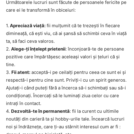
Următoarele lucruri sunt făcute de persoanele fericite pe
care ei le transformă în obiceiuri:
1.
Apreciază viaţă:
fii mulţumit că te trezeşti în fiecare
dimineaţă, că eşti viu, că ai şansă să schimbi ceva în viaţă
ta, să faci ceva valoros.
2.
Alege-ţi înţelept prietenii
: înconjoară-te de persoane
pozitive care împărtăşesc aceleaşi valori şi ţeluri că şi
tine.
3.
Fii atent:
acceptă-i pe ceilalţi pentru ceea ce sunt ei şi
respectă-i pentru cine sunt. Priviţi-i cu un spirit generos.
Ajutaţi-i când puteţi fără a încerca să-i schimbaţi sau să-i
condiţionaţi. Încercaţi să le luminaţi ziua celor cu care
intraţi în contact.
4.
Dezvoltă-te în permanentă
: fii la curent cu ultimile
noutăţi din carieră ta şi hobby-urile tale. Încearcă lucruri
noi şi îndrăzneţe, care ţi-au stârnit interesul cum ar fi :