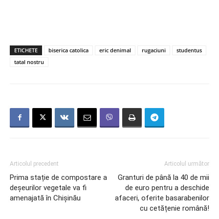
ETICHETE
biserica catolica
eric denimal
rugaciuni
studentus
tatal nostru
Articolul precedent
Articolul următor
Prima stație de compostare a
Granturi de până la 40 de mii
deșeurilor vegetale va fi
de euro pentru a deschide
amenajată în Chișinău
afaceri, oferite basarabenilor
cu cetățenie română!