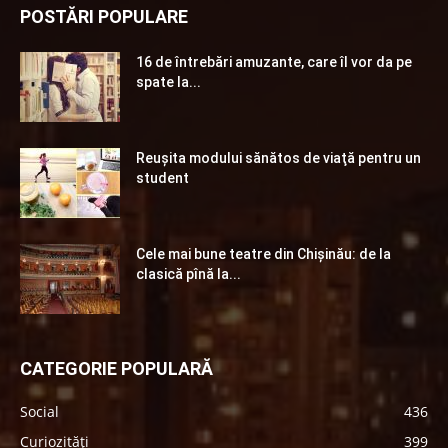
POSTĂRI POPULARE
16 de întrebări amuzante, care îl vor da pe
spate la...
Reuşita modului sănătos de viaţă pentru un
student
Cele mai bune teatre din Chişinău: de la
clasică pînă la...
CATEGORIE POPULARĂ
Social
436
Curiozități
399