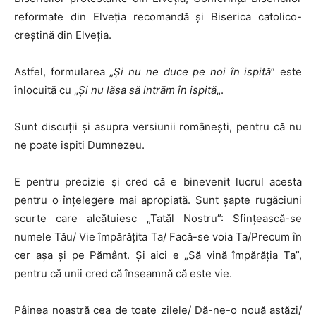
reformate din Elveția recomandă și Biserica catolico-
creștină din Elveția.
Astfel, formularea „
Și nu ne duce pe noi în ispită
” este
înlocuită cu „
Și nu lăsa să intrăm în ispită
„.
Sunt discuții și asupra versiunii românești, pentru că nu
ne poate ispiti Dumnezeu.
E pentru precizie și cred că e binevenit lucrul acesta
pentru o înțelegere mai apropiată. Sunt șapte rugăciuni
scurte care alcătuiesc „Tatăl Nostru”: Sfințească-se
numele Tău/ Vie împărățita Ta/ Facă-se voia Ta/Precum în
cer așa și pe Pământ. Și aici e „Să vină împărăția Ta”,
pentru că unii cred că înseamnă că este vie.
Pâinea noastră cea de toate zilele/ Dă-ne-o nouă astăzi/