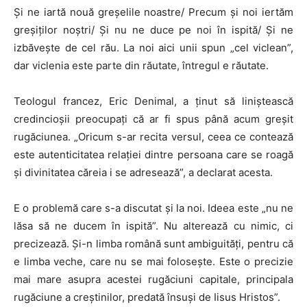
Și ne iartă nouă greșelile noastre/ Precum și noi iertăm
greșiților noștri/ Și nu ne duce pe noi în ispită/ Și ne
izbăvește de cel rău. La noi aici unii spun „cel viclean”,
dar viclenia este parte din răutate, întregul e răutate.
Teologul francez, Eric Denimal, a ţinut să liniştească
credincioşii preocupaţi că ar fi spus până acum greşit
rugăciunea. „Oricum s-ar recita versul, ceea ce contează
este autenticitatea relaţiei dintre persoana care se roagă
şi divinitatea căreia i se adresează”, a declarat acesta.
E o problemă care s-a discutat și la noi. Ideea este „nu ne
lăsa să ne ducem în ispită”. Nu alterează cu nimic, ci
precizează. Și-n limba română sunt ambiguități, pentru că
e limba veche, care nu se mai folosește. Este o precizie
mai mare asupra acestei rugăciuni capitale, principala
rugăciune a creștinilor, predată însuși de Iisus Hristos”.