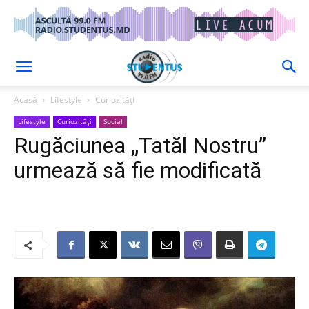
Acasă
Lifestyle
Curiozități
Lifestyle
Curiozități
Social
Rugăciunea „Tatăl Nostru”
urmează să fie modificată